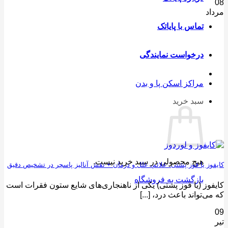
08
مرداد
تماس با پایاتک
درخواست نمایندگی
مراکز اسکن پا و بدن
سبد خرید
هیچ محصولی در سبد خرید نیست.
کایفوز یا قوز پشتی: علائم، علل و درمان + نقش آنالیز پاسچر در تشخیص دقیق
بازگشت به فروشگاه
کایفوز (یا قوز پشتی) یکی از ناهنجاری‌های شایع ستون فقرات است
که می‌تواند باعث درد، [...]
09
تیر