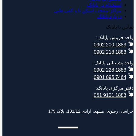
استخدام در پایاتک
مراکز منتخب اسکن پا و کفی طبی
درباره پایاتک
تماس با پایاتک
واحد فروش پایاتک:
0902 200 1883
0902 218 1883
واحد پشتیبانی پایاتک:
0902 228 1883
0901 095 7464
دفتر مرکزی پایاتک:
051 9101 1883
خراسان رضوی، مشهد، آزادی 131/12، پلاک 179