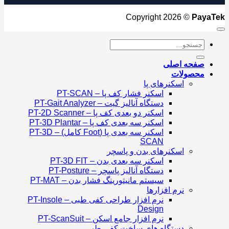
Copyright 2026 ©
PayaTek
جستجو
برای:
صفحه اصلی
محصولات
اسکنرهای پا
اسکنر فشار کف پا – PT-SCAN
دستگاه آنالیز گیت – PT-Gait Analyzer
اسکنر دو بعدی کف پا – PT-2D Scanner
اسکنر سه بعدی کف پا – PT-3D Plantar
اسکنر سه بعدی پا (Foot کامل) – PT-3D
SCAN
اسکنرهای بدن و پاسچر
اسکنر سه بعدی بدن – PT-3D FIT
دستگاه آنالیز پاسچر – PT-Posture
سیستم مانیتورینگ فشار بدن – PT-MAT
نرم افزارها
نرم افزار طراحی کفی طبی – PT-Insole
Design
نرم افزار جامع اسکن – PT-ScanSuit
دستگاه های ساخت کفی طبی