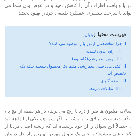
در پا و بافت اطراف آن را کاهش دهید و در عوض بدن شما می
تواند با سرعت بیشتری ‌ عملکرد طبیعی خود را بهبود بخشد.
فهرست محتوا
پنهان
I.
چرا متخصصان ارتوز پا را توصیه می کنند؟
I.I.
ارتوز بدون نسخه
I.II.
ارتوز سفارشی(کاستوم)
II.
کفی های طبی سفارشی فقط یک محصول نیستند بلکه یک
تخصص اند!
III.
نتیجه گیری
III.I.
مقالات مرتبط
سالانه میلیون ها نفر از درد پا رنج می برند ، در هر نقطه از مچ پا ،
انگشت شست ، بالای پا و پاشنه پا. اگر شما هم یکی از آنها هستید
، احتمالاً این سوال را از خود پرسیده اید که ریشه اصلی دردپا از
کجا ناشی میشود؟ و حتی یک سوال مهمتر: بهترین راه حل درمان