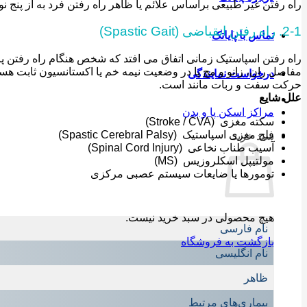
راه رفتن غیر طبیعی براساس علائم یا ظاهر راه رفتن فرد به از پنج نو
2-1. راه رفتن انقباضی (Spastic Gait)
تماس با پایاتک
راه رفتن اسپاستیک زمانی اتفاق می افتد که شخص هنگام راه رفتن پاها
درخواست نمایندگی
حرکت سفت و ربات‌ مانند است.
علل شایع
مراکز اسکن پا و بدن
سکته مغزی (Stroke / CVA)
فلج مغزی اسپاستیک (Spastic Cerebral Palsy)
سبد خرید
آسیب طناب نخاعی (Spinal Cord Injury)
مولتیپل اسکلروزیس (MS)
تومورها یا ضایعات سیستم عصبی مرکزی
هیچ محصولی در سبد خرید نیست.
نام فارسی
بازگشت به فروشگاه
نام انگلیسی
ظاهر
بیماری‌های مرتبط