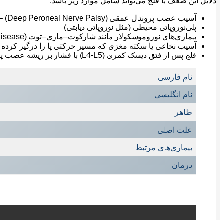
دلایل این ضعف یا فلج می‌تواند شامل موارد زیر باشد:
آسیب عصب پرونئال عمقی (Deep Peroneal Nerve Palsy) – شایع‌ترین علت محیطی
پلی‌نوروپاتی محیطی (مثل نوروپاتی دیابتی)
بیماری‌های نوروموسکولار مانند شارکوت–ماری–توت (Charcot–Marie–Tooth Disease)
آسیب نخاعی یا سکته مغزی که مسیر حرکتی پا را درگیر کرده
فلج پس از فتق دیسک کمری (L4-L5) با فشار بر ریشه عصب پرونئال
نام فارسی
نام انگلیسی
ظاهر
علت اصلی
بیماری‌های مرتبط
درمان