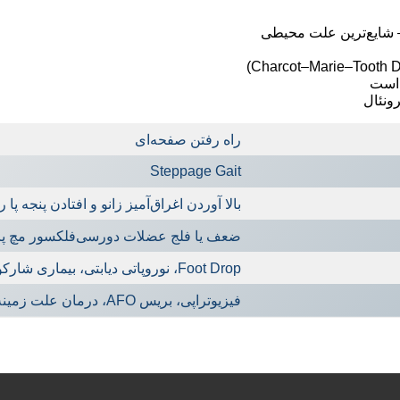
 است
راه رفتن صفحه‌ای
Steppage Gait
بالا آوردن اغراق‌آمیز زانو و افتادن پنجه پا
ضعف یا فلج عضلات دورسی‌فلکسور مچ پا
Foot Drop، نوروپاتی دیابتی، بیماری شارکوت–ماری–توت
فیزیوتراپی، بریس AFO، درمان علت زمینه‌ای