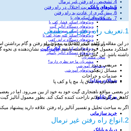
4. تشخیص راه رفتن غیر نرمال
5. درمان و مدیریت اختلال در راه رفتن
ویدئوهای پایاتک
6. پیش‌گیری از عادت بد راه رفتن
ویدئوهای اسکنرهای پا
7. مشکلات آتی
ویدئوهای اسکنر فشار کف پا
ویدئوهای دستگاه آنالیز گیت
1.تعریف راه رفتن غیر طبیعی
ویدئوهای اسکنر سه بعدی پا
ویدئوهای اسکنر سه بعدی کف پا
ویدئوهای دستگاه تراش کفی
در این مقاله از کلمه گیت (Gait) به معنای ر
ویدئوهای اسکنر سه بعدی بدن و پاسچر
ویدئوهای اسکنر سه بعدی بدن
عملکرد معمول خود را نداشته باشند.
آنالیز گیت
نشان‌دهنده ی نحوه گ
ویدئوهای دستگاه آنالیز پاسچر
داشته باشد. این علل شامل :
سخن مشتریان
مشتریان ما چه نظری دارند؟
مریضی و درد
ویدئوهای آموزشی
مسائل ژنتیکی
ویدئوهای آموزشی
صدمات و جراحات
سوالات متداول
ناهنجاری پا، ساق پا، مچ پا و کف پا
در بعضی مواقع ناهنجاری گیت خود به خود از بین می‌رود. اما در بعضی 
مرکز دانلود
کاهش هرگونه علائم ناراحت کننده کمک کند. بطور معمول آنالیز گی
اگر به مباحث تحلیل و تفسیر آنالیز راه رفتن علاقه دارید پیشنهاد میکنی
خرید سازمانی
2.انواع راه رفتن غیر نرمال
درباره پایاتک