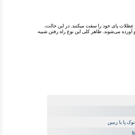
ر عظلات پای خود را سفت میکنند. در این حالت،
ا در وضعیت نیمه ‌خم یا اکستانسیون ثابت هستند و پاها اغلب با قوس ‌دادن یا چرخش از پهلو (Circumduction) به جلو آورده می‌شوند. ظاهر کلی این نوع راه رفتن شبیه
ک پا با زمین