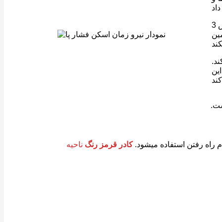
روش 3Box نمودار فشار پا در هنگام راه رفتن (همه ی نیروهای عکس العمل زمین از لحظه heal strike تا toe off) را به دو بخش
مین
ند.
این
ام راه رفتن استفاده میشود.
کادر قرمز رنگ
ناحیه