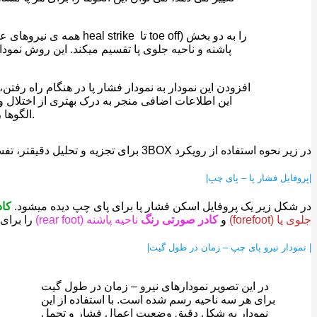
پاشنه و ناحیه جلوی پا تقسیم میکند. این روش نمودار
افزودن این نمودار به نمودار فشار پا در هنگام راه رفتن
این اطلاعات اضافی منجر به درک بهتری از اختلال و
الگوها را تغییر می دهد و بنابراین به تصمیم گیری برای طرح درمان کمک می کند.
در زیر نحوه استفاده از رویکرد 3BOX برای تجزیه و تحلیل دقیقتر، تفسیر عملکرد پا و درمان اختلالات مربوط به راه رفتن نشان داده شده است.
|پروفایل فشار پا – پای چپ|
در شکل زیر یک پروفایل اسکن فشار پا برای پای چپ دیده میشود.
کاد
جلوی پا (forefoot)
و
کادر صورتی رنگ
ناحیه پاشنه (rear foot)
را برای استخر
| نمودار نیرو پای چپ – زمان در طول گیت|
در این تصویر نمودارهای نیرو – زمان در طول گیت
برای هر سه ناحیه رسم شده است. با استفاده از این
نمودار به شکل دقیق وضعیت اعمال فشار و تحمل