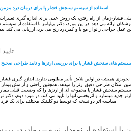
استفاده از سیستم سنجش فشار پا برای درمان درد مزمن مچ 
یلی فشار-زمان از راه رفتن، یک روش عینی برای اندازه گیری تغییرات ب
زشکان ارائه می دهد. در این مورد، دکتر ویلیامز با استفاده از سیستم
ین عمل جراحی زانو از مچ پا و کمردرد رنج می برد، ارزیابی می کند. بیم
تایید
سیستم های سنجش فشار پا برای بررسی ارتزها و تایید طراحی صحیح (پیت
تجویزی همیشه در اولین تلاش تأثیر مطلوبی ندارند. اندازه گیری فشا
 امکان طراحی دقیق ارتز را میدهد. همچنین راحتی و آرامش بیمار را به
سیستم سنجش فشار پا مجموعه ای از ارتزها را که وضعیت قبلی بیمار ر
تز جدید میسازد و اثربخشی آنها را تأیید می کند. در مورد دوم، دکتر 
مقایسه اثر دو نسخه که توسط دو کلینیک مختلف برای یک فرد با یک بیماری تجویز شده استفاده می کند.