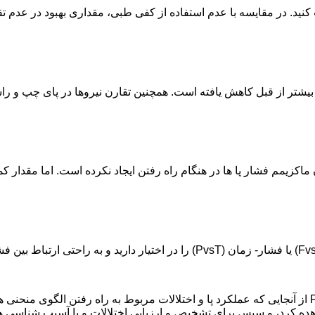
ماکزیمم فشار پا ها در هنگام راه رفتن ایجاد نکرده است. اما مقدار کم
با استفاده از سیستم های سنجش فشار پا، منحنی های نیرو- زمان (FvsT) یا فشار- زمان (sT
از آنجایی که عملکرد پا و اختلالات مربوط به راه رفتن الگوی منحنی های FvsT و PvsT (نیرو یا فشار پا در طول زمان گی
شاهده کرد، و سپس برای تشخیص و ارزیابی اختلالات و یا آسیب شناسی ه