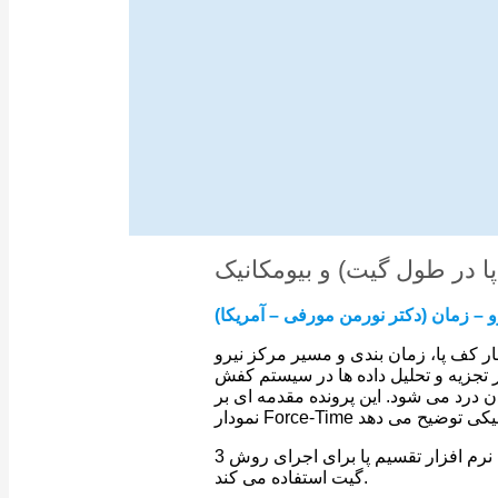
پا در طول گیت) و بیومکانیک
یرو – زمان (دکتر نورمن مورفی – آمریکا)
بندی و مسیر مرکز نیرو (COF) را در طول چرخه راه
ل داده ها در سیستم کفش F-Scan برای شناسایی و
دن درد می شود. این پرونده مقدمه ای بر
در مطالعه ی دوم ، دکتر تراختنبرگ از ویژگی نرم افزار تقسیم پا برای اجرای روش 3Box برای تجزیه و تحلیل عمیقتر آنالیز
گیت استفاده می کند.