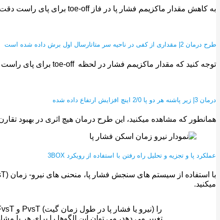
به کاهش مقدار ماکزیمم فشار پا در فاز toe-off برای پای راست دقت کنید. در مقایسه با عدم استفاده از کفی طبی، مقداری بهبود در عدم تقارن فشار پا در هنگام راه رفتن ایجاد شده است.
طرح درمان 2| مقداری از کفی در ناحیه سر متاتارسال اول برش داده شده است
توجه کنید که مقدار ماکزیمم فشار در لحظه toe-off برای پای راست بیشتر از قبل کاهش یافته است. همچنین تقارن نیروها در پای چپ و راست بیشتر شده است.
درمان 3| زیر پاشنه هر دو پا 2/0 اینچ افزایش ارتفاع داده شده
همانطور که مشاهده میکنید، این طرح درمان هیچ اثری در بهبود تقارن 
عملکرد پا و تجزیه و تحلیل راه رفتن با استفاده از رویکرد 3BOX
میکنید.
تغییر می دهد، می توان این الگوها را برای هر پا م