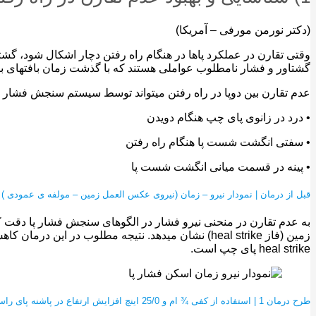
(دکتر نورمن مورفی – آمریکا)
وقتی تقارن در عملکرد پاها در هنگام راه رفتن دچار اشکال شود، گشت
گشتاور و فشار نامطلوب عواملی هستند که با گذشت زمان بافتهای بد
عدم تقارن بین دوپا در راه رفتن میتواند توسط سیستم سنجش فشار پا 
• درد در زانوی پای چپ هنگام دویدن
• سفتی انگشت شست پا هنگام راه رفتن
• پینه در قسمت میانی انگشت شست پا
قبل از درمان | نمودار نیرو – زمان (نیروی عکس العمل زمین – مولفه ی عمودی ) د
به عدم تقارن در منحنی نیرو فشار در الگوهای سنجش فشار پا دقت ک
heal strike پای چپ است.
طرح درمان 1 | استفاده از کفی ¾ ام و 25/0 اینچ افزایش ارتفاع در پاشنه پای راست