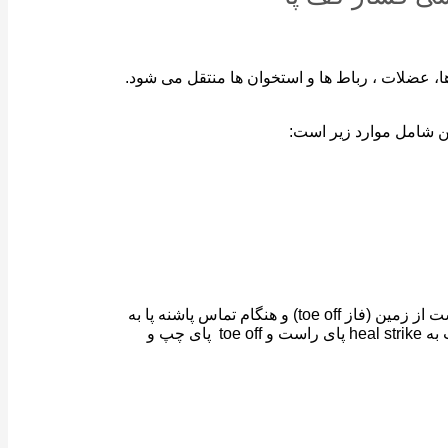
ها، عضلات ، رباط ها و استخوان ها منتقل می شود.
تن شامل موارد زیر است:
در هنگام برداشته شدن شست از زمین (فاز toe off) و هنگام تماس پاشنه پا به
زمین (فاز heal strike) نشان میدهد. نتیجه مطلوب در این درمان کاهش اختلاف بین مقدار ماکزیمم نیروها برای فاز toe off پای راست نسبت به heal strike پای راست و toe off پای چپ و