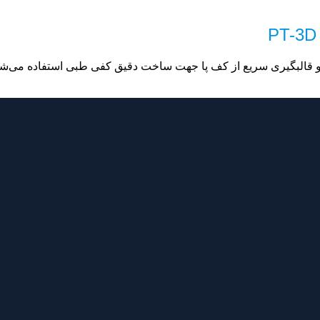
 و قالبگیری سریع از کف پا جهت ساخت دقیق کفی طبی استفاده می‌شو