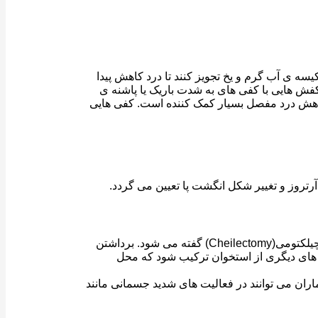
ی آب گرم و یخ تجویز کنند تا درد کاهش پیدا
 کفش هایی با کفی های به شدت باریک یا پاشنه ی
 کاهش درد مفصل بسیار کمک کننده است. کفی هایی
رتروز و تغییر شکل انگشت پا تعیین می گردد.
برای آسیب های خفیف یا متوسط، برداشتن قسمتی از استخوان یا خارپاشنه در قسمت بالای پا و انگشت شست پا موثر است. به این فرایند چیلکتومی(Cheilectomy) گفته می شود. برداشتن
 های دیگری از استخوان ترکیب شود که محل
ران می توانند در فعالیت های شدید جسمانی مانند