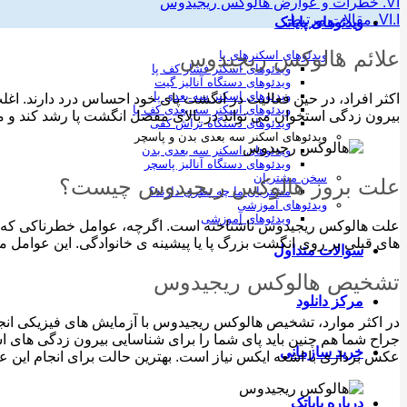
VI.
خطرات و عوارض هالوکس ریجیدوس
VI.I.
مقالات مرتبط:
ویدئوهای پایاتک
علائم هالوکس ریجیدوس
ویدئوهای اسکنرهای پا
ویدئوهای اسکنر فشار کف پا
ویدئوهای دستگاه آنالیز گیت
ویدئوهای اسکنر سه بعدی پا
اکثر افراد، در حین فعالیت در انگشت پای خود احساس درد دارند. اغ
ویدئوهای اسکنر سه بعدی کف پا
بیرون زدگی استخوان می تواند در بالای مفصل انگشت پا رشد کند و می
ویدئوهای دستگاه تراش کفی
ویدئوهای اسکنر سه بعدی بدن و پاسچر
ویدئوهای اسکنر سه بعدی بدن
ویدئوهای دستگاه آنالیز پاسچر
سخن مشتریان
علت بروز هالوکس ریجیدوس چیست؟
مشتریان ما چه نظری دارند؟
ویدئوهای آموزشی
ویدئوهای آموزشی
علت هالوکس ریجیدوس ناشناخته است. اگرچه، عوامل خطرناکی که موجب
های قبلی بر روی انگشت بزرگ پا یا پیشینه ی خانوادگی. این عوامل 
سوالات متداول
تشخیص هالوکس ریجیدوس
مرکز دانلود
جراح شما هم چنین باید پای شما را برای شناسایی بیرون زدگی های
خرید سازمانی
عکس برداری با اشعه ایکس نیاز است. بهترین حالت برای انجام این ع
درباره پایاتک