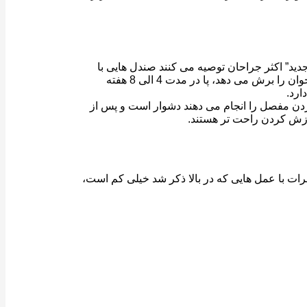
جدید” اکثر جراحان توصیه می کنند صندل هایی با
کفی سفت بپوشید و وزن خود را بر روی پای خود قرار ندهید تا زمانی که پا به حالت عادی بازگردد. در “خشک کردن مفصل” یا عملی که استخوان را برش می دهد، پا در مدت 4 الی 8 هفته
ردن مفصل را انجام می دهند دشوار است و پس از
ورزش کردن راحت تر هستند.
ات با عمل هایی که در بالا ذکر شد خیلی کم است،