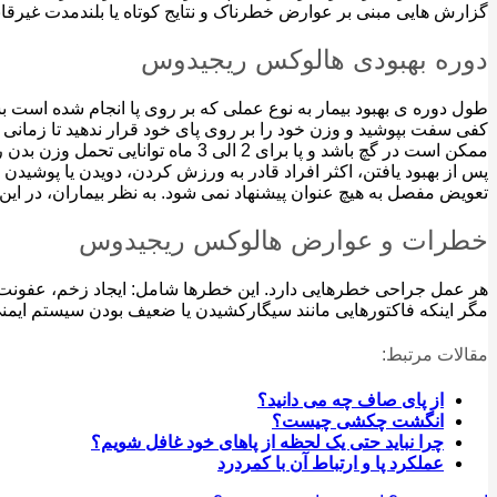
گزارش هایی مبنی بر عوارض خطرناک و نتایج کوتاه یا بلندمدت غیرقاب
دوره بهبودی هالوکس ریجیدوس
طول دوره ی بهبود بیمار به نوع عملی که بر روی پا انجام شده است بس
ممکن است در گچ باشد و پا برای 2 الی 3 ماه توانایی تحمل وزن بدن را ندارد. تورم، سفت شدن پا، و درد در ماه های پس از عمل در پا وجود دارد.
پس از بهبود یافتن، اکثر افراد قادر به ورزش کردن، دویدن یا پوش
تعویض مفصل به هیچ عنوان پیشنهاد نمی شود. به نظر بیماران، در ای
خطرات و عوارض هالوکس ریجیدوس
هر عمل جراحی خطرهایی دارد. این خطرها شامل: ایجاد زخم، عفونت و 
مگر اینکه فاکتورهایی مانند سیگارکشیدن یا ضعیف بودن سیستم ایمنی 
مقالات مرتبط:
از پای صاف چه می دانید؟
انگشت چکشی چیست؟
چرا نباید حتی یک لحظه از پاهای خود غافل شویم؟
عملکرد پا و ارتباط آن با کمردرد