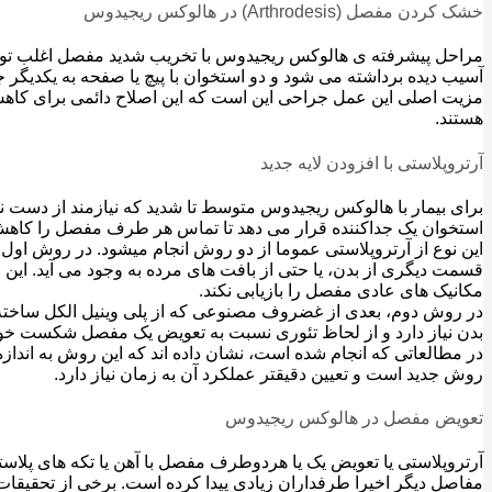
خشک کردن مفصل (Arthrodesis) در هالوکس ریجیدوس
مراحل پیشرفته ی هالوکس ریجیدوس با تخریب شدید مفصل اغلب تو
آسیب دیده برداشته می شود و دو استخوان با پیچ یا صفحه به یکدیگر 
مزیت اصلی این عمل جراحی این است که این اصلاح دائمی برای کاهش
هستند.
آرتروپلاستی با افزودن لایه جدید
برای بیمار با هالوکس ریجیدوس متوسط تا شدید که نیازمند از دست ن
استخوان یک جداکننده قرار می دهد تا تماس هر طرف مفصل را کاهش
این نوع از آرتروپلاستی عموما از دو روش انجام میشود. در روش اول،
قسمت دیگری از بدن، یا حتی از بافت های مرده به وجود می آید. ای
مکانیک های عادی مفصل را بازیابی نکند.
در روش دوم، بعدی از غضروف مصنوعی که از پلی وینیل الکل ساخته ش
بدن نیاز دارد و از لحاظ تئوری نسبت به تعویض یک مفصل شکست خ
در مطالعاتی که انجام شده است، نشان داده اند که این روش به ان
روش جدید است و تعیین دقیقتر عملکرد آن به زمان نیاز دارد.
تعویض مفصل در هالوکس ریجیدوس
آرتروپلاستی یا تعویض یک یا هردوطرف مفصل با آهن یا تکه های پلاستی
مفاصل دیگر اخیرا طرفداران زیادی پیدا کرده است. برخی از تحقیقات، ا