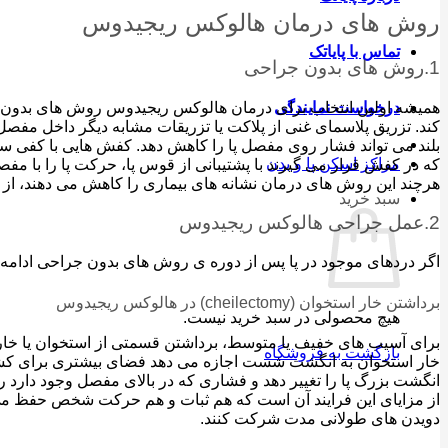
روش های درمان هالوکس ریجیدوس
تماس با پایاتک
1.روش های بدون جراحی
همیشه اولین انتخاب برای درمان هالوکس ریجیدوس روش های بدون جر
درخواست نمایندگی
کند. تزریق پلاسمای غنی از پلاکت یا تزریقات مشابه دیگر داخل مفصل
بلند می تواند فشار روی مفصل پا را کاهش دهد. کفش هایی با کفی س
مراکز اسکن پا و بدن
که در کفش قرار می گیرند با پشتیبانی از قوس پا، حرکت پا را با مف
هرچند این روش های درمان نشانه های بیماری را کاهش می دهند، از 
سبد خرید
2.عمل جراحی هالوکس ریجیدوس
اگر دردهای موجود در پا پس از دوره ی روش های بدون جراحی ادامه د
برداشتن خار استخوان (cheilectomy) در هالوکس ریجیدوس
هیچ محصولی در سبد خرید نیست.
بازگشت به فروشگاه
خار استخوان به انگشت شست اجازه می دهد فضای بیشتری برای کشش و
انگشت بزرگ پا را تغییر دهد و فشاری که در بالای مفصل وجود دارد را 
از مزایای این فرایند آن است که هم ثبات و هم حرکت شخص حفظ می ش
دویدن های طولانی مدت شرکت کنند.