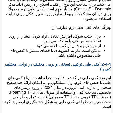
نند. برای ساخت این نوع از کفی، اسکن راه رفتن (داینامیک
Dynamic – گیت Gait) بسیار مهم است. کفی طبی نرم معمولاً
 درمان مشکلات مربوط به آرتروز پا، تغییر شکل و پای دیابت
اده می‌شود.
ی های کفی طبی نرم عبارتند از:
برای جذب شوک، افزایش تعادل، آزاد کردن فشار از روی
نقاط حساس کف پا ساخته می‌شود
از مواد نرم و قابل تراکم ساخته می‌شود
ممکن است نیاز به کفش‌های با فضای بیشتر یا کفش‌های
طبی مخصوص داشته باشد
2-4-4: کفی طبی ترکیبی (سختی و نرمی مختلف در نواحی مختلف
ا)
نوع کفی طبی در گذشته قابلیت اجرا نداشت، انواع کفی های
با جنس های فوم، ژل، سیلیکون و…. امکان ارائه چند سطح
سختی را ندارند، اما امروزه در سال 2024 با ورود پرینتر های
تخصصی ساخت کفی و استفاده از متریال های Foaming TPU،
فومی و نه
TPU معمولی
) قدرت عمل و طراحی
صین در طراحی کفی طبی به شکل چشمگیری ارتقا پیدا کرده
.