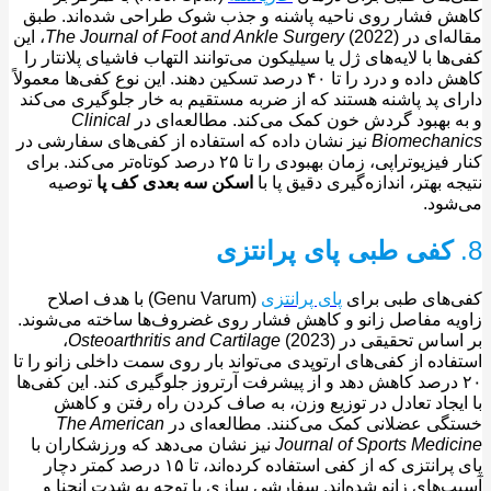
 فشار روی ناحیه پاشنه و جذب شوک طراحی شده‌اند. طبق
ه‌ای در
The Journal of Foot and Ankle Surgery
(2022)، این
ها با لایه‌های ژل یا سیلیکون می‌توانند التهاب فاشیای پلانتار را
کاهش داده و درد را تا ۴۰ درصد تسکین دهند. این نوع کفی‌ها معمولاً
ی پد پاشنه هستند که از ضربه مستقیم به خار جلوگیری می‌کند
 بهبود گردش خون کمک می‌کند. مطالعه‌ای در
Clinical
Biomechan
نیز نشان داده که استفاده از کفی‌های سفارشی در
کنار فیزیوتراپی، زمان بهبودی را تا ۲۵ درصد کوتاه‌تر می‌کند. برای
ه بهتر، اندازه‌گیری دقیق پا با
اسکن سه‌ بعدی کف پا
توصیه
ود.
کفی طبی پای پرانتزی
های طبی برای
پای پرانتزی
(Genu Varum) با هدف اصلاح
ه مفاصل زانو و کاهش فشار روی غضروف‌ها ساخته می‌شوند.
ساس تحقیقی در
Osteoarthritis and Cartilage
(2023)،
اده از کفی‌های ارتوپدی می‌تواند بار روی سمت داخلی زانو را تا
۲ درصد کاهش دهد و از پیشرفت آرتروز جلوگیری کند. این کفی‌ها
یجاد تعادل در توزیع وزن، به صاف کردن راه رفتن و کاهش
ی عضلانی کمک می‌کنند. مطالعه‌ای در
The American
Journal of Sports Medi
نیز نشان می‌دهد که ورزشکاران با
پای پرانتزی که از کفی استفاده کرده‌اند، تا ۱۵ درصد کمتر دچار
‌‌های زانو شده‌اند. سفارشی سازی با توجه به شدت انحنا و