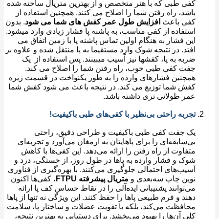
کفی طبی که با هنر متخصص ‌و از بهترین متریال ساخته شده
باشد‌، راه رفتن شما را اصلاح می کنند. همچنین استفاده از
کفی باعث
افزایش طول عمر کفش های شما می شود
. بدون
استفاده از کفی مناسب، به پاشنه پا فشار زیادی وارد میشود.
این فشار به هنگام اولین تماس پاشنه پا با زمین اتفاق می
افتد. در نتیجه شوک وارد مستقیما به پا منتقل شده و علاوه بر
ضربه به پا، کفشها نیز آسیب میبینند. پس استفاده از یک
جفت کفی طبی خوب، راه رفتن شما را اصلاح می کند.
همچنین فشارهای وارده را به طور یکنواخت در قسمت زیره
کفش شما توزیع می کند. در نتیجه باعث می شود کفش شما
عمر طولانی تری داشته باشد.
تجربه راحتی بی‌‌نظیر با کفی‌های طبی باکیفیت!
یک جفت کفی طبی باکیفیت و طراحی دقیق، راحتی
بی‌سابقه‌ای را برای پاهایتان به ارمغان می‌آورد و تجربه‌ای
متفاوت از راه رفتن را ارائه می‌دهد. این کفی‌ها با کاهش
شوک و فشار وارده به پاها در طول روز، از خستگی، درد و
آسیب‌‌های احتمالی جلوگیری می‌کنند. با بهره‌گیری از فناوری
نوین چاپ سه‌بعدی و
متریال پیشرفته FTPU
، کفی‌ها اکنون
می‌توانند پشتیبانی ایده‌آلی را در نقاط حساس کف پا ارائه
دهند و فرم طبیعی پاها را حفظ کنند. این ویژگی نه ‌تنها از پاها
محافظت می‌کند، بلکه با تقویت عضلات و ساختار پا، سلامت
کلی آن‌ها را بهبود می‌بخشد. برای دستیابی به بهترین نتیجه،