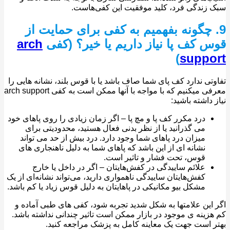
زندگی فرد، کلید موفقیت این کفی‌هاست.
 چگونه بفهمیم به کفی برای حمایت از
 کف پا نیاز داریم یا خیر؟ (کفی
arch
)
suppo
تی ندارد کف پای شما صاف باشد یا با قوس بلند، نشانه هایی را
معرفی میکنیم که با مواجه با آنها ممکن است به کفی arch support
 داشته باشید:
درد مکرر کف پا و مچ پا – اگر زمان زیادی را روی پاهای خود
می گذرانید یا از نظر بدنی فعال هستید، محدودیتی برای
میزان درد پاهای شما وجود دارد. درد بیش از حد می تواند
نشانه ای از این باشد که پاهای شما به دلیل ناهنجاری های
قوس، تحت فشار و تاثیر است.
علائم ساییدگی در کفش‌هایتان – اگر در داخل یا خارج
کفش‌هایتان ساییدگی ناهمواری دارید، می‌تواند نشانه‌ای از یک
مشکل بیو مکانیکی در پاهایتان به دلیل قوس زیاد یا کم باشد.
این علامتها به شکل شدید تجربه شود، کفی های طبی آماده و
زینه ی موجود در بازار ممکن است تاثیر چندانی نداشته باشد.
 است جهت یک معاینه کامل به پزشک مراجعه کنید.