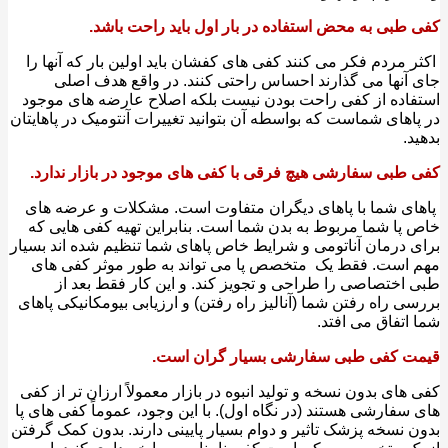
طبی به محض استفاده در بار اول باید راحت باشد.
ثر مردم فکر می کنند کفی های کفشان باید اولین بار که آنها را
آنها می گذارند احساس راحتی کنند. در واقع هدف اصلی
اده از کفی راحت بودن نیست بلکه اصلاح عارضه های موجود
اهای شماست که بواسطه آن بتوانید تغییرات آنتومیک در پاهایتان
د.
طبی سفارشی هیچ فرقی با کفی های موجود در بازار ندارد.
های شما با پاهای دیگران متفاوت است. مشکلات و عرضه های
پا شما مربوط به بدن شما است. بنابراین تهیه کفی هایی که
 درمان آناتومی و شرایط خاص پاهای شما تنظیم شده اند بسیار
است. فقط یک ‌ متخصص پا می تواند به طور موثر کفی های
اختصاصی را طراحی و تجویز کند. و این کار فقط بعد از
ی راه رفتن شما (آنالیز راه رفتن) و ارزیابی بیومکانیکی پاهای
اتفاق می افتد.
ت کفی طبی سفارشی بسیار گران است.
های بدون نسخه و تولید انبوه در بازار معمولاً ارزان تر از کفی
سفارشی هستند (در نگاه اول). با این وجود، عموماً کفی های پا
 نسخه پزشک تاثیر و دوام بسیار پایینی دارند. بدون کمک گرفتن