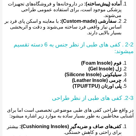
آماده (پیش‌ساخته):
در داروخانه‌ها و فروشگاه‌های تجهیزات
پزشکی موجود است، برای استفاده عمومی طراحی
می‌شوند.
2.
سفارشی (Custom-made):
با معاینه و اسکن پای فرد بر
اساس نیاز واقعی فرد ساخته می‌شوند و دقت و اثربخشی
بسیار بالایی دارند.
2-2 . کفی های طبی از نظر جنس به 6 دسته تقسیم
وند:
فوم (Foam Insole)
ژل (Gel Insole)
سیلیکونی (Silicone Insole)
چرمی (Leather Insole)
پلی اورتان (TPU/FTPU)
راحی
واقع طراحی کفی های طبی موضوعی تخصصی است اما برای
یی مخاطبین به طور بسیار ساده به موارد زیر اشاره میشود:
کفی‌های صاف و ضربه‌گیر (Cushioning Insoles):
بیشتر
برای راحتی و کاهش خستگی.