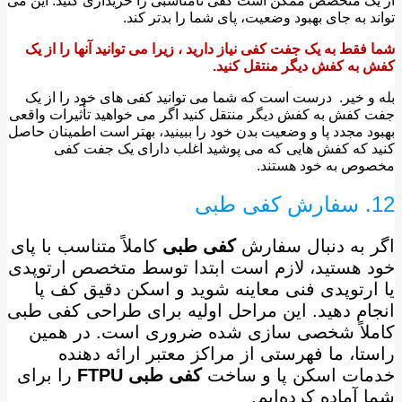
ک متخصص ممکن است کفی نامناسبی را خریداری کنید. این می
د به جای بهبود وضعیت، پای شما را بدتر کند.
فقط به یک جفت کفی نیاز دارید ، زیرا می توانید آنها را از یک ‌
به ‌کفش دیگر منتقل کنید.
و خیر. ‌ درست است که شما می توانید کفی های خود را از یک
کفش به کفش دیگر منتقل کنید اگر می خواهید تأثیرات واقعی
د مجدد پا و وضعیت بدن خود را ببینید، بهتر است اطمینان حاصل
 که کفش هایی که می پوشید اغلب دارای یک جفت کفی
وص به خود هستند.
ی
 به دنبال سفارش
کفی طبی
کاملاً متناسب با پای
 هستید، لازم است ابتدا توسط متخصص ارتوپدی
ارتوپدی فنی معاینه شوید و اسکن دقیق کف پا
ام دهید. این مراحل اولیه برای طراحی کفی طبی
لاً شخصی ‌سازی ‌شده ضروری است. در همین
تا، ما فهرستی از مراکز معتبر ارائه ‌دهنده
ات اسکن پا و ساخت
کفی طبی FTPU
را برای
 آماده کرده‌ایم.