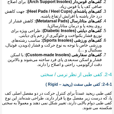
کفی‌های قوس‌دار (Arch Support Insoles):
برای اصلاح
صافی کف پا یا قوس زیاد.
کفی‌های پاشنه‌ای (Heel Pads / Heel Cups):
جهت کاهش
درد خار پاشنه یا افزایش ارتفاع پاشنه.
کفی‌های متاتارسال (Metatarsal Pads):
کاهش فشار از
روی پنجه پا و درمان متاتارسالژیا.
کفی‌های دیابتی (Diabetic Insoles):
طراحی ویژه برای
توزیع فشار یکنواخت و جلوگیری از زخم پای دیابتی.
کفی‌های ورزشی (Sports Insoles):
مناسب رشته‌های
ورزشی خاص با توجه به نوع حرکت و فشار (دویدن، فوتبال،
بسکتبال و …).
کفی‌های سفارشی (Custom-made Insoles):
با اسکن
فشار و اسکن سه‌بعدی پای فرد ساخته می‌شوند و بالاترین
دقت ارگونومی، راحتی و اصلاح را دارند.
سختی
ید – Rigid )
طبی ریجید عمدتاً برای کنترل حرکت در دو مفصل اصلی کف
که درست زیر مفصل مچ پا قرار دارند، طراحی شده‌اند. این نوع
طبی دوام بالایی دارند، تغییر شکل نمی دهند و معمولاً به سختی
ته می شوند.