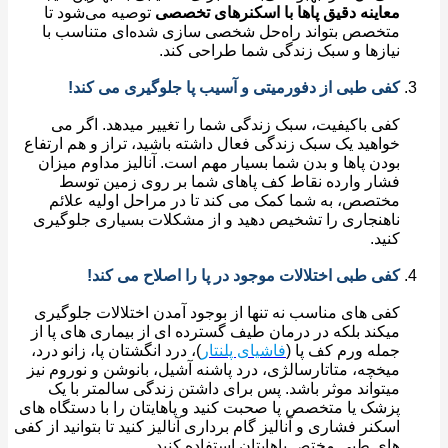
معاینه دقیق پاها با اسکنرهای تخصصی
توصیه می‌شود تا
متخصص بتواند راه‌حل شخصی ‌سازی ‌شده‌ای متناسب با
نیازها و سبک زندگی شما طراحی کند.
کفی طبی از دفورمیتی و آسیب پا جلوگیری می کند!
کفی باکیفیت، سبک زندگی شما را تغییر میدهد. اگر می
خواهید یک سبک زندگی فعال داشته باشید، تراز و هم ارتفاع
بودن پاها و بدن شما بسیار مهم است. آنالیز مداوم میزان
فشار وارده نقاط کف پاهای شما بر روی زمین توسط
مختصص، به شما کمک می کند تا در مراحل اولیه علائم
ناهنجاری را تشخیص دهید و از مشکلات بسیاری جلوگیری
کنید.
کفی طبی اختلالات موجود در پا را اصلاح می کند!
کفی های مناسب نه تنها از بوجود آمدن اختلالات جلوگیری
میکند بلکه در درمان طیف گسترده ای از بیماری های پا از
جمله ورم کف پا (
فاشیای پلنتار
)، درد انگشتان پا، زانو درد،
میخچه، متاتارسالژی، درد پاشنه آشیل، بانوشن و نوروم نیز
میتواند موثر باشد. پس برای داشتن زندگی سالمتر با یک
پزشک یا متخصص پا صحبت کنید و پاهایتان را با دستگاه های
اسکنر فشاری و آنالیز گام برداری آنالیز کنید تا بتوانید از کفی
های طبی مختص پاهایتان استفاده کنید.