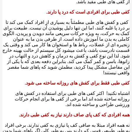
فی های طبی مفید باشد.
طبی برای افرادی است که درد پا دارند.
ی و کفش های طبی مطمئناً به بسیاری از افراد کمک می کند تا
رد پا غلبه کنند، اما این تنها دلیل پوشیدن آن نیست. طبیعت برای
به حرکت، به ویژه حرکات سریعی مانند دویدن و پریدن، الگوی
ی به بدن ما آموزش داده است. از طرفی بدن ما به عنوان
ره ای از عضلات، رباط ها و استخوان ها کار می کند و وقتی یک
 نادرست باشد، باعث میشود کل سیستم از حالت بهینه خارج
 لذا این نوع کفی و کفش به درمان و کاهش درد و التهاب در
ها، باسن و کمر کمک می کند. بنابراین دفعه بعدی که با یکی از
مفاصل مشکل پیدا کردید، مطمئن شوید که پاهای شما مقصر
ی نیستند!
طبی فقط برای کفش های روزانه ساخته می شود.
اه نکنید! ‌ اکثر کفی های طبی برای استفاده در کفش های
نه ساخته شده اند اما برخی از کفی ها برای انجام حرکات
ی طراحی و ساخته شده اند.
افرادی که کف پای صاف دارند نیاز به کفی طبی دارند.
مه افراد مبتلا به صافی کف پا نیازی به کفی ندارند. برخی افراد
ور طبیعی قوس کم دارند پس به طور کلی اگر پاهای شما بدون