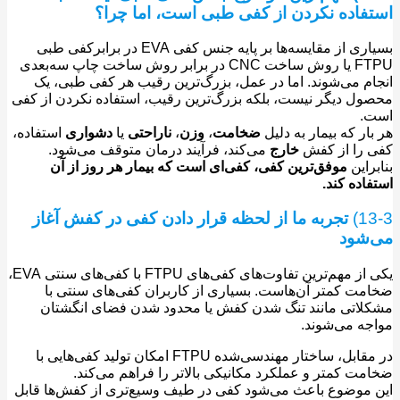
فاده نکردن از کفی طبی است، اما چرا؟
بسیاری از مقایسه‌ها بر پایه جنس کفی EVA در برابرکفی طبی
FTPU یا روش ساخت CNC در برابر روش ساخت چاپ سه‌بعدی
م می‌شوند. اما در عمل، بزرگ‌ترین رقیب هر کفی طبی، یک
ل دیگر نیست، بلکه بزرگ‌ترین رقیب، استفاده نکردن از کفی
.
ار که بیمار به دلیل
ضخامت
،
وزن
،
ناراحتی
یا
دشواری
استفاده،
 را از کفش
خارج
می‌کند، فرآیند درمان متوقف می‌شود.
راین
موفق‌ترین کفی، کفی‌ای است که بیمار هر روز از آن
اده کند.
1
تجربه ما از لحظه قرار دادن کفی در کفش آغاز
شود
یکی از مهم‌ترین تفاوت‌های کفی‌های FTPU با کفی‌های سنتی EVA،
ت کمتر آن‌هاست. بسیاری از کاربران کفی‌های سنتی با
اتی مانند تنگ شدن کفش یا محدود شدن فضای انگشتان
ه می‌شوند.
در مقابل، ساختار مهندسی‌شده FTPU امکان تولید کفی‌هایی با
ت کمتر و عملکرد مکانیکی بالاتر را فراهم می‌کند.
موضوع باعث می‌شود کفی در طیف وسیع‌تری از کفش‌ها قابل