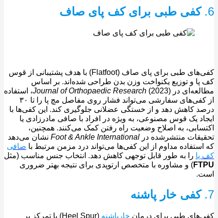
کفی طبی برای کف پای صاف
کفی‌های طبی برای پای صاف (Flatfoot) با هدف پشتیبانی از قوس
ا و توزیع یکنواخت وزن بدن طراحی شده‌اند. بر اساس
عه‌ای در
Journal of Orthopaedic Research
(2023)، استفاده
از کفی‌های سفارشی می‌تواند فشار روی مفاصل مچ پا را تا ۳۰
 کاهش دهد و از خستگی عضلانی جلوگیری کند. این کفی‌ها با
د یک قوس مصنوعی، به ویژه در افراد با صافی مادرزادی یا
ابی، به اصلاح وضعیت راه رفتن کمک می‌کنند. همچنین،
یقات منتشرشده در
Foot & Ankle International
نشان می‌دهد
ستفاده مداوم از این کفی‌ها می‌تواند درد مزمن مرتبط با
صافی
ا
را به‌ طور قابل ‌توجهی کاهش دهد. انتخاب جنس مناسب (مثل
F
) و مشاوره با متخصص ارتوپدی برای نتیجه بهتر ضروری
.
کفی خار پاشنه
های طبی برای درمان
خارپاشنه
(Heel Spur) با تمرکز بر