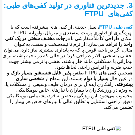
 جدیدترین فناوری در تولید کفی‌های طبی:
‌های FTPU
طبی FTPU
، نسل جدیدی از کفی ‌های پیشرفته است که با
بهره‌گیری از فناوری پرینت سه‌بعدی و متریال نوآورانه FTPU،
ن طراحی کاملاً سفارشی با
درجات مختلف سختی در یک کفی
را فراهم می‌سازد؛ از نرم تا نیمه‌سخت و سفت. به‌عنوان
، اگر در ناحیه قوس پا که به پایداری بیشتری نیاز دارد، می‌توان
 با سختی بالاتر طراحی کرد؛ در حالی ‌که در ناحیه پاشنه، برای
رانی با مشکلاتی مانند خار پاشنه، بخشی با نرمی بیشتر جهت
ضربه و افزایش راحتی لحاظ شود.
ین کفی های FTPU
تنفس پذیر
،
قابل شستشو
،
بسیار نازک
و
عین حال
بسیار با دوام
هستند. این سطح از
شخصی سازی
فته
، راهکاری ایده‌آل برای درمان طیف وسیعی از مشکلات پا،
یژه در ورزشکاران یا بیماران با نیازهای خاص بیومکانیکی
ب می‌شود. این ویژگی منحصر به ‌فرد، پشتیبانی بیومکانیکی
، راحتی استثنایی و تطابق عالی با نیازهای خاص هر بیمار را
ن می‌کند.