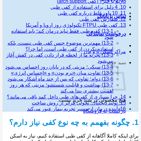
داریم یا خیر؟ (کفی arch support)
10. 4 دلیل برای استفاده از کفی طبی
11. 10 باور غلط درباره کفی طبی
تماس با پایاتک
12. سفارش کفی طبی
13. کفی طبی FTPU تکنولوژی روز اروپا و آمریکا
13-1) کفی طبی فقط نباید درمان کند؛ باید استفاده
درخواست نمایندگی
شود
13-2) مهم‌ترین موضوع جنس کفی طبی نیست، بلکه
استفاده نکردن از کفی طبی است، اما چرا؟
مراکز اسکن پا و بدن
13-3) تجربه ما از لحظه قرار دادن کفی در کفش آغاز
می‌شود
سبد خرید
13-4) سبکی؛ مزیتی که در پایان روز احساس می‌شود
13-5) تفاوت میان «نرم بودن» و «احساس انرژی»
13-6) دوام؛ تفاوتی که پس از چند ماه آشکار می‌شود
13-7) بهداشت و قابلیت شستشو؛ مزیتی که هر روز
اهمیت بیشتری پیدا می‌کند
14. چرا بسیاری از کفی‌های طبی داخل کمد باقی می‌مانند؟
هیچ محصولی در سبد خرید نیست.
15. تولید دیجیتال؛ تحولی فراتر از روش ساخت
16. آینده درمان از مسیر تجربه بیمار عبور می‌کند
بازگشت به فروشگاه
 اینکه کاملا آگاهانه از کفی طبی استفاده کنیم، نیاز به اسکن