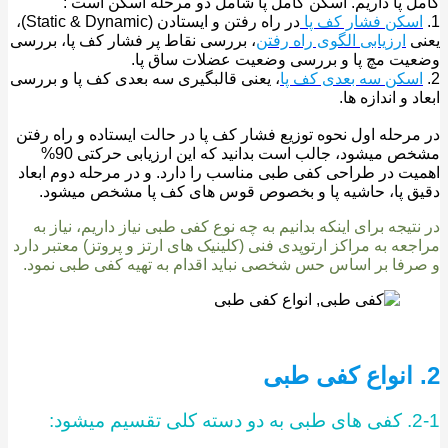
 پا داریم. اسکن کامل پا شامل دو مرحله اسکن است :
سکن فشار کف پا
در راه رفتن و ایستادن (Static & Dynamic)،
ی
ارزیابی الگوی راه رفتن
، بررسی نقاط پر فشار کف پا، بررسی
ت مچ پا و بررسی وضعیت عضلات ساق پا.
سکن سه بعدی کف پا
، یعنی قالبگیری سه بعدی کف پا و بررسی
 و اندازه ها.
رحله اول نحوه توزیع فشار کف پا در حالت ایستاده و راه رفتن
مشخص میشود، جالب است بدانید که این ارزیابی حرکتی 90%
ت در طراحی کفی طبی مناسب را دارد. و در مرحله دوم ابعاد
 پا، حاشیه پا و بخصوص قوس های کف پا مشخص میشود.
تیجه برای اینکه بدانیم به چه نوع کفی طبی نیاز داریم، نیاز به
عه به مراکز ارتوپدی فنی (کلینیک های ارتز و پروتز) معتبر دارد
فا بر اساس حس شخصی نباید اقدام به تهیه کفی طبی نمود.
میشود: