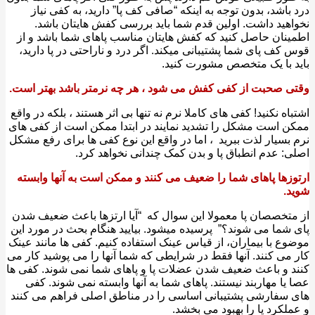
باشد، بدون توجه به اینکه “صافی کف پا” دارید، به کفی نیاز
هید داشت. اولین قدم شما باید بررسی کفش هایتان باشد.
نان حاصل کنید که کفش هایتان مناسب پاهای شما باشد و از
کف پای شما پشتیبانی میکند. اگر درد و ناراحتی در پا دارید،
 با یک متخصص ‌مشورت کنید. ‌
 صحبت از کفی کفش می شود ، هر چه نرمتر باشد بهتر است.
اه نکنید! کفی های کاملا نرم نه تنها بی اثر هستند ، بلکه در واقع
 است مشکل را تشدید نمایند در ابتدا ممکن است از کفی های
بسیار لذت ببرید ، اما در واقع این نوع کفی ها برای رفع مشکل
: عدم انطباق پا و بدن کمک چندانی نخواهد کرد.
زها پاهای شما را ضعیف می کنند و ممکن است به آنها وابسته
.
تخصصان پا معمولا این سوال که “آیا ارتزها باعث ضعیف شدن
شما می شوند؟” پرسیده میشود. بیایید هنگام بحث در مورد این
ع با بیماران، از قیاس عینک استفاده کنیم. کفی ها مانند عینک
می کنند. آنها فقط در شرایطی که شما آنها را می پوشید کار می
 و باعث ضعیف شدن عضلات پا و پاهای شما نمی شوند. کفی ها
یا مهاربند نیستند. پاهای شما به آنها وابسته نمی شوند. کفی
سفارشی پشتیبانی اساسی را در مناطق اصلی فراهم می کنند
لکرد پا را بهبود می بخشد.