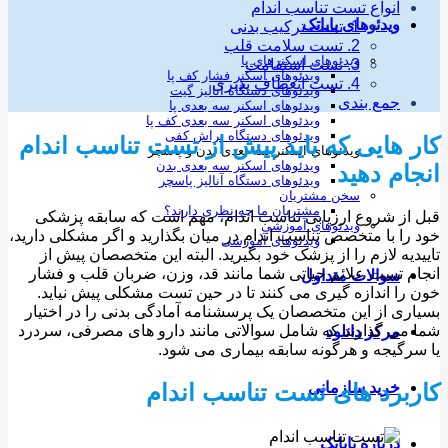
انواع تست تناسب اندام
ویدئوهای پایاتک
1. تست ترکیب بدنی
2. تست سلامت قلب
ویدئوهای اسکنرهای پا
3. تست استقامت
ویدئوهای اسکنر فشار کف پا
4. تست انعطاف پذیری
ویدئوهای دستگاه آنالیز گیت
جمع بندی
ویدئوهای اسکنر سه بعدی پا
ویدئوهای اسکنر سه بعدی کف پا
ویدئوهای دستگاه تراش کفی
 هایی که باید پیش از تست تناسب اندام
ویدئوهای اسکنر سه بعدی بدن و پاسچر
ویدئوهای اسکنر سه بعدی بدن
ام دهید
ویدئوهای دستگاه آنالیز پاسچر
سخن مشتریان
مشتریان ما چه نظری دارند؟
از شروع ارزیابی تناسب اندام، مهم است که سابقه پزشکی
ویدئوهای آموزشی
را با متخصص تناسب اندام در میان بگذارید و اگر مشکلی دارید،
ویدئوهای آموزشی
دیه لازم را از پزشک خود بگیرید. البته این متخصصان پیش از
م تست علائم حیاتی شما مانند قد، وزن، ضربان قلب و فشار
سوالات متداول
را اندازه گیری می کنند تا در حین تست مشکلی پیش نیاید.
ری از این متخصصان یک پرسشنامه آمادگی بدنی را در اختیار
می گذارند که شامل سوالاتی مانند دارو های مصرفی، سردرد
مرکز دانلود
رگیجه و هرگونه سابقه بیماری می شود.
خرید سازمانی
برد های تست تناسب اندام
درباره پایاتک