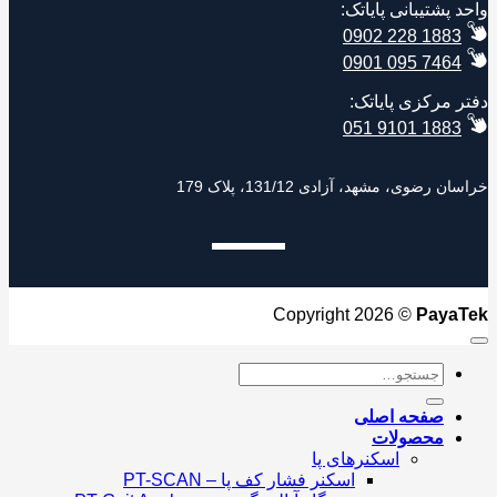
 پشتیبانی پایاتک:
0902 228 1883
0901 095 7464
ر مرکزی پایاتک:
051 9101 1883
 رضوی، مشهد، آزادی 131/12، پلاک 179
Copyright 2026 ©
Paya
جستجو
برای:
صفحه اصلی
محصولات
اسکنرهای پا
اسکنر فشار کف پا – PT-SCAN