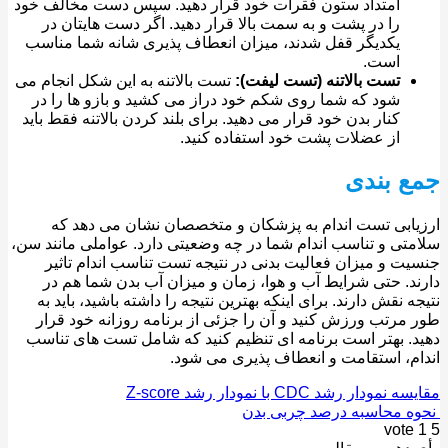
امتداد ستون فقرات خود قرار دهید. سپس دست مخالف خود
را در پشت و به سمت بالا قرار دهید. اگر دست هایتان در
یکدیگر قفل شدند، میزان انعطاف پذیری شانه شما مناسب
است.
تست بالاتنه (تست لیفت):
تست بالاتنه به این شکل انجام می
شود که شما روی شکم خود دراز می کشید و بازو ها را در
کنار بدن خود قرار می دهید. برای بلند کردن بالاتنه فقط باید
از عضلات پشت خود استفاده کنید.
 بندی
ابی تست اندام به پزشکان و متخصصان نشان می دهد که
تی و تناسب اندام شما در چه وضعیتی دارد. عواملی مانند سن،
ت و میزان فعالیت بدنی در نتیجه تست تناسب اندام تاثیر
د. حتی شرایط آب و هوا، زمان و میزان آب بدن شما هم در
ه نقش دارند. برای اینکه بهترین نتیجه را داشته باشید، باید به
مرتب ورزش کنید و آن را جزئی از برنامه روزانه خود قرار
. بهتر است برنامه ای تنظیم کنید که شامل تست های تناسب
م، استقامت و انعطاف پذیری می شود.
مودار رشد CDC با نمودار رشد Z-score
 محاسبه درصد چربی بدن
vote