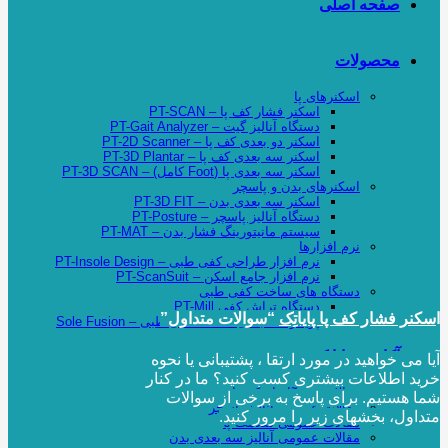
صفحه اصلی
محصولات
اسکنرهای پا
اسکنر فشار کف پا – PT-SCAN
دستگاه آنالیز گیت – PT-Gait Analyzer
اسکنر دو بعدی کف پا – PT-2D Scanner
اسکنر سه بعدی کف پا – PT-3D Plantar
اسکنر سه بعدی پا (Foot کامل) – PT-3D SCAN
اسکنرهای بدن و پاسچر
اسکنر سه بعدی بدن – PT-3D FIT
دستگاه آنالیز پاسچر – PT-Posture
سیستم مانیتورینگ فشار بدن – PT-MAT
نرم افزارها
نرم افزار طراحی کفی طبی – PT-Insole Design
نرم افزار جامع اسکن – PT-ScanSuit
دستگاه های ساخت کفی طبی
دستگاه تراش کفی PT-Mill
ا
سکنر فشار کف پا پایاتِک
“سوالات متداول”
پرینتر سه بعدی ساخت کفی طبی – Sole Fusion
آکادمی پایاتک
آیا می خواهید در مورد ارتقا ، پشتیبانی یا نحوه
خرید اطلاعات بیشتری کسب کنید؟ ما در کنار
مقالات دستگاه اسکن پا
شما هستیم. برای پاسخ به برخی از سوالات
مقالات عمومی آنالیز پاسچر
متداول، بخشهای زیر را مرور کنید.
مقالات عمومی سلامت پا
مقالات عمومی آنالیز سه بعدی بدن