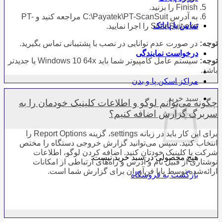
Finish را بزنید.
به آدرس C:\Payatek\PT-ScanSuit مراجعه کنید و PT-
تماس با پایاتک
ScanSuit.exe را اجرا نمایید.
توجه:
در صورت عدم توانایی در نصب با پشتیبانی تماس بگیرید.
درخواست نمایندگی
توجه:
سیستم عامل کامپیوتر شما باید Windows 10 64x یا جدیدتر
باشد.
مراکز اسکن پا و بدن
سبد خرید
چگونه می‌توانم لوگو و اطلاعات کلینیک خودمان را به
سربرگ گزارش اضافه کنیم؟
برای این کار باید در زبانه settings، گزینه Report Options را
انتخاب کنید. سپس می‌توانید گزارش خروجی دستگاه را مختص
شرکت یا کلینیک خودتان کنید. اضافه کردن لوگو، اطلاعات
هیچ محصولی در سبد خرید نیست.
نوشتاری از قبیل نام و آدرس و راه‌های ارتباطی از امکانات
ارائه‌شده توسط پایا فن‌آوران برای گزارش شما است.
بازگشت به فروشگاه