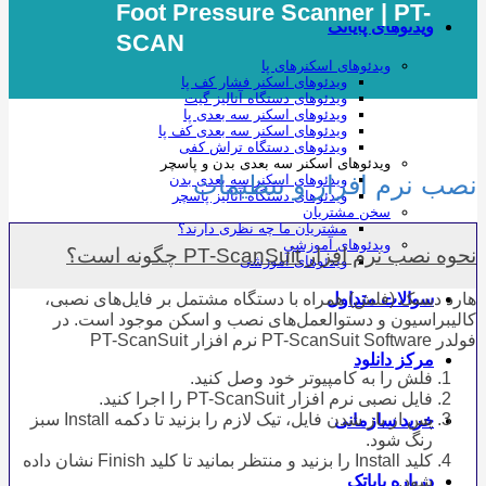
Foot Pressure Scanner | PT-
ویدئوهای پایاتک
SCAN
ویدئوهای اسکنرهای پا
ویدئوهای اسکنر فشار کف پا
ویدئوهای دستگاه آنالیز گیت
ویدئوهای اسکنر سه بعدی پا
ویدئوهای اسکنر سه بعدی کف پا
ویدئوهای دستگاه تراش کفی
ویدئوهای اسکنر سه بعدی بدن و پاسچر
نصب نرم افزار و تنظیمات
ویدئوهای اسکنر سه بعدی بدن
ویدئوهای دستگاه آنالیز پاسچر
سخن مشتریان
مشتریان ما چه نظری دارند؟
ویدئوهای آموزشی
نحوه نصب نرم افزار PT-ScanSuit چگونه است؟
ویدئوهای آموزشی
هارد دیسک (فلش) همراه با دستگاه مشتمل بر فایل‌های نصبی،
سوالات متداول
کالیبراسیون و دستوالعمل‌های نصب و اسکن موجود است. در
فولدر PT-ScanSuit Software نرم افزار PT-ScanSuit
مرکز دانلود
فلش را به کامپیوتر خود وصل کنید.
فایل نصبی نرم افزار PT-ScanSuit را اجرا کنید.
پس از باز شدن فایل، تیک لازم را بزنید تا دکمه Install سبز
خرید سازمانی
رنگ شود.
کلید Install را بزنید و منتظر بمانید تا کلید Finish نشان داده
شود.
درباره پایاتک