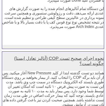
ﺑﺎ ﻓﺸﺮدن کلید Done صورت می­پذیرد.
این دستگاه تمام آنالیزهای انجام شده را به صورت گزارش های
عددی ارائه می‌دهد، دقت و رزولوشن سنسوری و همچنین سرعت
نمونه برداری در عالیترین سطح کیفی طراحی و تنظیم شده است،
در نتیجه تشخیص نوع نوع قوس کف پا با دقت بسیار بالا و با شاخص
عددی Arch Index صورت می‌پذیرد.
نحوه اجرای صحیح تست COP (آنالیز تعادل ایستا)
چگونه است؟
ﻫﻤﺎﻧﻨﺪ دو ﺗﺴﺖ ﮔﺬﺷﺘﻪ اﺑﺘﺪا از ﻛﻠﻴﺪ New Pressure آﻏﺎز می­کنید. ﭘﺲ
از آن ﺑﺎﻳﺪ ﺑﺮﮔﻪ COP را اﻧﺘﺨﺎب ﻛﻨﻴﺪ. از ﺑﻴﻤﺎر ﺑﺨﻮاﻫﻴﺪ ﺑﺮ روي دﺳﺘﮕﺎه
ﻃﻮري ﺑﺎﻳﺴﺘﺪ ﻛﻪ اﻟﻜﺘﺮوﻧﻴﻚ دﺳﺘﮕﺎه در ﺳﻤﺖ ﭼﭗ وي ﺑﺎﺷﺪ. ﻣﺪت
اﻳﻦ ﺗﺴﺖ ﺑﻪ ﺻﻮرت ﭘﻴﺶ ﻓﺮض ١٠ ﺛﺎﻧﻴﻪ اﺳﺖ ﻛﻪ اﻣﻜﺎن ﺗﻐﻴﻴﺮ آن
ﺗﻮﺳﻂ ﺷﻤﺎ وﺟﻮد دارد. ﭘﺲ ﺑﻴﻤﺎر ﺑﺎﻳﺪ ﺑﻪ ﻣﺪت ١٠ ﺛﺎﻧﻴﻪ ﺑﻪ ﺻﻮرت
ﻋﺎدي ﺑﺎﻳﺴﺘﺪ. ﺗﻮﺟﻪ ﻛﻨﻴﺪ ﻛﻪ بیمار ﺣﺮﻛﺖ اﺿﺎﻓﻲ در ﻃﻲ ﻣﺪت زﻣﺎن
ﺗﺴﺖ ﻧﺪاﺷﺘﻪ ﺑﺎﺷﺪ. ﻫﻤﭽﻨﻴﻦ ﺻﺤﺒﺖ ﻛﺮدن ﻧﻴﺰ ﺑﺎﻋﺚ ﮔﺮﻓﺘﻦ داده ﻫﺎي
ﻧﺎدرﺳﺖ در آزﻣﺎﻳﺶ می­شود.