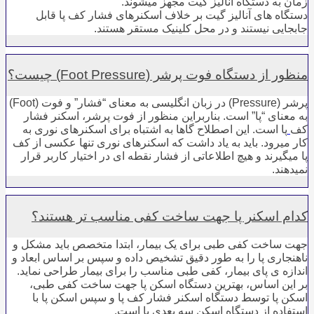
زمان به دستگاه آنالیز گیت مجهز میشوند.
دستگاه های آنالیز گیت بر خلاف اسکنرهای فشار کف پا قابل
جابجایی نیستند و در محل کلینیک مستقر هستند.
منظور از دستگاه فوت پرشر (Foot Pressure) چیست؟
پرشر (Pressure) در زبان انگلیسی به معنای “فشار” و فوت (Foot)
به معنای “پا” است. بناربراین منظور از فوت پرشر، اسکنر فشار
کف
پا است. این اصطلاح گاها به اشتباه برای اسکنرهای نوری به
کار می­رود. باید به یاد داشت که اسکنرهای نوری تنها عکسی از کف
پا می­گیرند و هیچ اطلاعاتی از فشار نقطه ­ای در اختیار کاربر قرار
نمی­دهند.
کدام اسکنر پا جهت ساخت کفی مناسب تر هستند؟
جهت ساخت کفی طبی برای یک بیمار، ابتدا متخصص باید مشکل و
ناهنجاری پا را به طور دقیق تشخیص داده و سپس بر اساس ابعاد و
اندازه­ ی پای بیمار، کفی طبی مناسب را برای بیمار طراحی نماید.
بر این اساس، بهترین دستگاه اسکن پا جهت ساخت کفی طبی،
اسکن پا توسط دستگاه اسکنر فشار کف پا و سپس اسکن پا با
استفاده از دستگاه اسکن سه بعدی پا است.