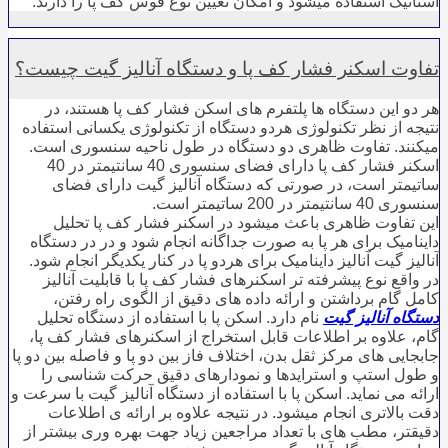
استاتیک استفاده میشود و امکان تعیین نوع قوس کف پا را دارند.
تفاوت اسکنر فشار کف پا و دستگاه آنالیز گیت چیست؟
هر دو این دستگاه ها پلتفرم های اسکن فشار کف پا هستند، در
نتیجه از نظر تکنولوژی هردو دستگاه از تکنولوژی یکسانی استفاده
میکنند. تفاوت ظاهری دو دستگاه در طول ناحیه سنسوری است.
اسکنر فشار کف پا دارای فضای سنسوری 40 سانتیمتر در 40
ساتیمتر است، در صورتی که دستگاه آنالیز گیت دارای فضای
سنسوری 40 سانتیمتر در 200 ساتیمتر است.
این تفاوت ظاهری باعث میشود در اسکنر فشار کف پا تحلیل
داینامیک برای هر پا به صورت جداگانه انجام شود و در در دستگاه
آنالیز گیت آنالیز داینامیک برای هردو پا در کنار یکدیگر انجام شود.
در واقع نوع پیشرفته تر اسکنرهای فشار کف پا با قابلیت آنالیز
کامل گام برداشتن و ارائه داده های دقیق از الگوی راه رفتن،
دستگاه آنالیز گیت
نام دارد. اسکن پا با استفاده از دستگاه تحلیل
گام، علاوه بر اطلاعات قابل استخراج از اسکنرهای فشار کف پا،
جابجایی های مرکز ثقل بدن، اختلاف فاز بین دو پا و فاصله بین دو پا
و طول استپ و استرایدها و نمودارهای دقیق حرکت شناسی را
ارائه می نماید. اسکن پا با استفاده از دستگاه آنالیز گیت با سرعت و
دقت بالاتری انجام میشود. در نتیجه علاوه بر ارائه ی اطلاعات
دقیقتر، مطب های با تعداد مراجعین زیاد جهت بهره وری بیشتر از