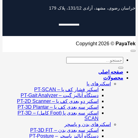
خراسان رضوی، مشهد، آزادی 131/12، پلاک 179
Copyright 2026 ©
PayaTek
جستجو
برای:
صفحه اصلی
محصولات
اسکنرهای پا
اسکنر فشار کف پا – PT-SCAN
دستگاه آنالیز گیت – PT-Gait Analyzer
اسکنر دو بعدی کف پا – PT-2D Scanner
اسکنر سه بعدی کف پا – PT-3D Plantar
اسکنر سه بعدی پا (Foot کامل) – PT-3D
SCAN
اسکنرهای بدن و پاسچر
اسکنر سه بعدی بدن – PT-3D FIT
دستگاه آنالیز پاسچر – PT-Posture