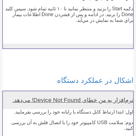
دﻛﻤﻪ Start را ﺑﺰﻧﻴﺪ و ﻣﻨﺘﻈﺮ ﺑﻤﺎﻧﻴﺪ ﺗﺎ ١٠ ﺛﺎﻧﻴﻪ ﺗﻤﺎم ﺷﻮد. ﺳﭙﺲ کلید
Done را ﺑﺰﻧﻴﺪ. در اداﻣﻪ و ﭘﺲ از ﻓﺸﺮدن Done اﻃﻼﻋﺎت ﺑﻴﻤﺎر
ﺑﺮاي ﺷﻤﺎ ﺑﻪ ﻧﻤﺎﻳﺶ در ﻣﻲآﻳﺪ.
اشکال در عملکرد دستگاه
نرم‌افزار به من خطای Device Not Found! می‌دهد.
اول: ابتدا ارتباط کابل دستگاه با رایانه خود را بررسی بفرمایید.
دوم: سلامت USB کامپیوتر خود را با اتصال فلش به آن بررسی
کنید.