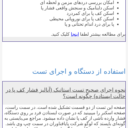
امکان بررسی دردهای مزمن و لحظه ای
اسکن داینامیک و سنجش واقعی فشار پا
اسکن کف پا برای کمردرد
اسکن کف پا برای نوروپاتی محیطی
پا برای درد اندام تحتانی و پا
برای مطالعه بیشتر لطفا
اینجا
کلیک کنید.
استفاده از دستگاه و اجرای تست
نحوه اجرای صحیح تست استاتیک (آنالیز فشار کف پا در
حالت ایستاده) چگونه است؟
ﺻﻔﺤﻪ اﻳﻦ ﺗﺴﺖ از دو ﻗﺴﻤﺖ ﺗﺸﻜﻴﻞ ﺷﺪه اﺳﺖ. در ﺳﻤﺖ راﺳﺖ،
ﺻﻔﺤﻪ اﺳﻜﻨﺮ را ﻣﻴﺒﻴﻨﻴﺪ ﻛﻪ در ﺻﻮرت ایستادن فرد ﺑﺮ روي دﺳﺘﮕﺎه،
ﻓﺸﺎر وارده ناشی از کف پا ﻧﺸﺎن داده می­شود. مراجع می‌بایستی به
گونه‌ای بایستد که لوگو شرکت پایافناوران در سمت چپ وی باشد.