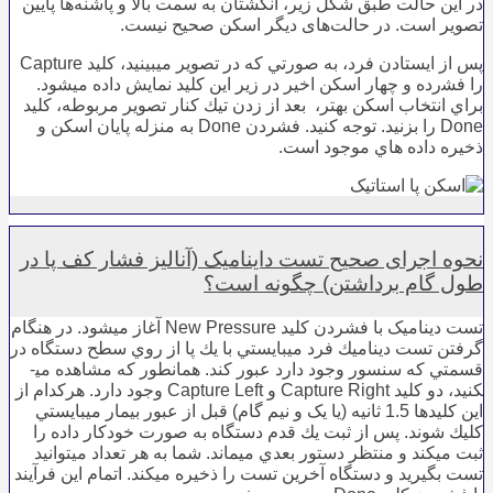
در این حالت طبق شکل زیر، انگشتان به سمت بالا و پاشنه‌ها پایین
تصویر است. در حالت‌های دیگر اسکن صحیح نیست.
ﭘﺲ از اﻳﺴﺘﺎدن ﻓﺮد، ﺑﻪ ﺻﻮرﺗﻲ ﻛﻪ در ﺗﺼﻮﻳﺮ ﻣﻴﺒﻴﻨﻴﺪ، ﻛﻠﻴﺪ Capture
را ﻓﺸرده و ﭼﻬﺎر اﺳﻜﻦ اﺧﻴﺮ در زﻳﺮ اﻳﻦ ﻛﻠﻴﺪ ﻧﻤﺎﻳﺶ داده می­شود.
ﺑﺮاي اﻧﺘﺨﺎب اﺳﻜﻦ ﺑﻬﺘﺮ، ﺑﻌﺪ از زدن ﺗﻴﻚ کنار تصویر مربوطه، کلید
Done را ﺑﺰﻧﻴﺪ. ﺗﻮﺟﻪ ﻛﻨﻴﺪ. ﻓﺸﺮدن Done ﺑﻪ ﻣﻨﺰﻟﻪ ﭘﺎﻳﺎن اﺳﻜﻦ و
ذﺧﻴﺮه داده ﻫﺎي ﻣﻮﺟﻮد اﺳﺖ.
نحوه اجرای صحیح تست داینامیک (آنالیز فشار کف پا در
طول گام برداشتن) چگونه است؟
ﺗﺴﺖ دینامیک ﺑﺎ ﻓﺸﺮدن کلید New Pressure آﻏﺎز می­شود. در ﻫﻨﮕﺎم
ﮔﺮﻓﺘﻦ ﺗﺴﺖ دﻳﻨﺎﻣﻴﻚ ﻓﺮد ﻣﻴﺒﺎﻳﺴﺘﻲ ﺑﺎ ﻳﻚ ﭘﺎ از روي ﺳﻄﺢ دﺳﺘﮕﺎه در
ﻗﺴﻤﺘﻲ ﻛﻪ ﺳﻨﺴﻮر وﺟﻮد دارد ﻋﺒﻮر ﻛﻨﺪ. ﻫﻤﺎﻧﻄﻮر ﻛﻪ ﻣﺸﺎﻫﺪه می­
کنید، دو ﻛﻠﻴﺪ Capture Right و Capture Left وﺟﻮد دارد. ﻫﺮﻛﺪام از
اﻳﻦ ﻛﻠﻴﺪﻫﺎ 1.5 ﺛﺎﻧﻴﻪ (یا یک و نیم گام) ﻗﺒﻞ از ﻋﺒﻮر ﺑﻴﻤﺎر ﻣﻴﺒﺎﻳﺴﺘﻲ
ﻛﻠﻴﻚ ﺷﻮند. ﭘﺲ از ﺛﺒﺖ ﻳﻚ ﻗﺪم دﺳﺘﮕﺎه ﺑﻪ ﺻﻮرت ﺧﻮدﻛﺎر داده را
ﺛﺒﺖ می­کند و ﻣﻨﺘﻈﺮ دﺳﺘﻮر ﺑﻌﺪي می­ماند. ﺷﻤﺎ ﺑﻪ ﻫﺮ ﺗﻌﺪاد می­توانید
ﺗﺴﺖ ﺑﮕﻴﺮﻳﺪ و دﺳﺘﮕﺎه آﺧﺮﻳﻦ ﺗﺴﺖ را ذﺧﻴﺮه می­کند. اﺗﻤﺎم اﻳﻦ ﻓﺮآﻳﻨﺪ