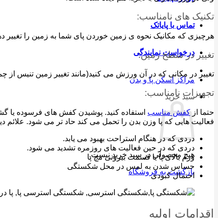
تکنیک های نامناسب:
تماس با پایاتک
هرچیزی که مکانیک نحوه ی زمین خوردن پای شما به زمین را تغییر د
درخواست نمایندگی
تغییر در سطح زمین:
تغییر در مکانی که در آن ورزش می کنید(مانند تغییر زمین تنیس ا
مراکز اسکن پا و بدن
تجهیزات نامناسب:
سبد خرید
حتما از
کفش مناسب
استفاده کنید. پوشیدن کفش های فرسوده یا گشاد 
فعالیت هایی که پا وزن بدن را تحمل می کند حاد تر می شود. علائم دی
دردی که در هنگام استراحت بهبود می یابد.
دردی که در حین فعالیت های روزمره تشدید می شود.
هیچ محصولی در سبد خرید نیست.
ورم بالای پا یا قسمت بیرونی مچ پا
حساس شدن به لمس در محل شکستگی
بازگشت به فروشگاه
احتمال کبودی
اقدامات اولیه