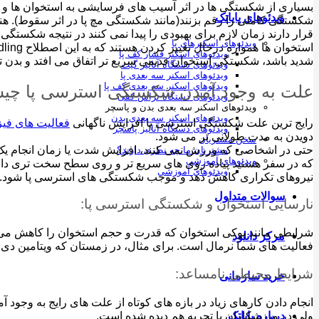
بسیاری از شکستگی ها در اثر آسیب های فرسایشی به استخوان ها و
ویدئوهای پایاتک
شکستگی کاملی را رقم بزنند(مانند شکستگی مچ پا در اثر سقوط). ه
قرار دارند زمان لازم برای بهبودی را پیدا نمی کنند در نتیجه شکست
ویدئوهای اسکنرهای پا
ویدئوهای اسکنر فشار کف پا
شدید باشد، شکستگی استخوان قدیمی سریع تر اتفاق می افتد و بدن توا
ویدئوهای دستگاه آنالیز گیت
ویدئوهای اسکنر سه بعدی پا
ویدئوهای اسکنر سه بعدی کف پا
علت به وجود آمدن شکستگی استرسی پا چ
ویدئوهای دستگاه تراش کفی
ویدئوهای اسکنر سه بعدی بدن و پاسچر
ویدئوهای اسکنر سه بعدی بدن
رایج ترین علت شکستگی استرسی پا افزایش ناگهانی
فعالیت های فی
ویدئوهای دستگاه آنالیز پاسچر
دویدن به مدت طولانی تر می شود.
سخن مشتریان
حتی در اشخاصی که ورزش نمی کنند، افزایش شدت یا زمان انجام یک 
مشتریان ما چه نظری دارند؟
ویدئوهای آموزشی
که در سفر هستید پیاده روی های سریع تر و روی سطح سخت تری داشت
ویدئوهای آموزشی
نیروهای تکراری کاهش دهد و موجب شکستگی های استرسی پا شود.
سوالات متداول
نارسایی استخوان و شکستگی استرسی پا:
شرایطی مانند پوکی استخوان که قدرت و حجم استخوان را کاهش می
مرکز دانلود
فعالیت های شما نرمال است. برای مثال، در زمستان که ویتامین دی
شرایط محیطی نامساعد:
خرید سازمانی
انجام دادن کارهای زیاد در بازه های کوتاه از علت های رایج به وجو
ولی در ورزشکاران با تجربه هم دیده شده است.
درباره پایاتک