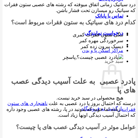
سیاتیک زمانی اتفاق میوفته که رشته های عصبی ستون فقرات
یاتیک رو میسازن تحت فشار باشن.
تماس با پایاتک
م درد های سیاتیک به ستون فقرات مربوط است؟
درخواست نمایندگی
تنگی ستون فقرات کمری
سرخوردگی مهره کمر
دیسک بیرون زده کمر
مراکز اسکن پا و بدن
سبد خرید
درد عصبی به علت آسیب دیدگی عصب
 پا
هیچ محصولی در سبد خرید نیست.
ه که احتمال بروز پا درد عصبی به علت
ناهنجاری های ستون
بازگشت به فروشگاه
ات
زیاده اما خوبه که بدونید در پا، رشته های عصبی وجود داره
حتمال آسیب دیدگی اونها زیاد است.
مل موثر در آسیب دیدگی عصب های پا چیست؟