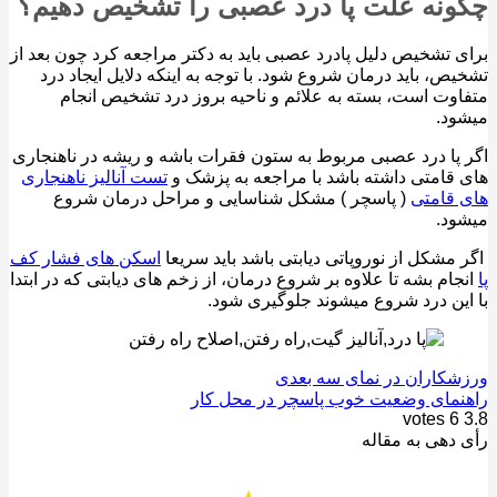
نه علت پا درد عصبی را تشخیص دهیم؟
 تشخیص دلیل پادرد عصبی باید به دکتر مراجعه کرد چون بعد از
ص، باید درمان شروع شود. با توجه به اینکه دلایل ایجاد درد
وت است، بسته به علائم و ناحیه بروز درد تشخیص انجام
د.
پا درد عصبی مربوط به ستون فقرات باشه و ریشه در ناهنجاری
قامتی داشته باشد با مراجعه به پزشک و
تست آنالیز ناهنجاری
قامتی
( پاسچر ) مشکل شناسایی و مراحل درمان شروع
د.
مشکل از نوروپاتی دیابتی باشد باید سریعا
اسکن های فشار کف
ام بشه تا علاوه بر شروع درمان، از زخم های دیابتی که در ابتدا
ین درد شروع میشوند جلوگیری شود.
کاران در نمای سه بعدی
مای وضعیت خوب پاسچر در محل کار
votes
6
دهی به مقاله