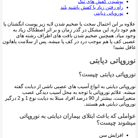
پوشیدن کفش های تنگ
راه رفتن زیاد با کفش پاشنه بلند
نوروپاتی دیابتی
ه بر این احتمال سخت یا ضخیم شدن لایه زیر پوست انگشتان پا
ود داره. این مشکل در گذر زمان و بر اثر اصطکاک زیاد به
 میاد. همچنین ضخیم شدن بافت های اطراف رشته های
 کف پا هم موجب درد در کف پا میشه. پس از سلامت پاهاتون
 نشید!
وپاتی دیابتی
وپاتی دیابتی چیست؟
پاتی دیابتی به انواع آسیب های عصبی ناشی از دیابت گفته
. علائم نوروپاتی با توجه به محل آسیب دیدگی عصب
متغیراست. بیشتر از 90 درصد افراد مبتلا به دیابت نوع 1 و 2 درگیر
پاتی دیابتی هم هستند.
لی که باعث ابتلای بیماران دیابتی به نوروپاتی
وند چیست؟
افزایش سن