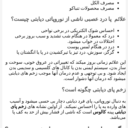
مصرف الکل
مصرف محصولات تنباکو
ئم پا درد عصبی ناشی از نوروپاتی دیابتی چیست؟
احساس شوک الکتریکی در برخی نواحی
درد که معمولا در هنگام شب تشدید و سبب بروز برخی
اختلالات در خواب میشود.
درد در هنگام لمس پوست
گزگز، سوزش، درد تیز یا تیرکشیدن در پا یا انگشتان پا
علائم زمانی بروز میکند که تغییراتی در عروق خونی، سوخت و
بدن، سیستم ایمنی بدن یا کانال های کلسیمی و سدیمی بدن
د شود. و بی توجهی و عدم درمان آنها موجب زخم های دیابتی
د که درمان آنها دشوار است.
 پای دیابتی چگونه است؟
نبال نوروپاتی، پای فرد دیابتی دچار بی حسی میشود و آسیب
وارده به پا را احساس نمیکند. از اولین نشانه های
زخم پای
تی
پینه
کالوس
است که ناشی از فشار بیش از حد به کف پا
اشد.