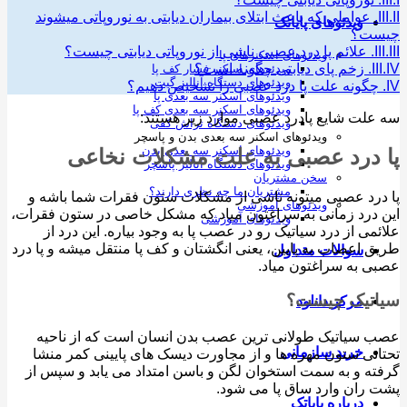
عواملی که باعث ابتلای بیماران دیابتی به نوروپاتی میشوند
ویدئوهای پایاتک
ت؟
I
علائم پا درد عصبی ناشی از نوروپاتی دیابتی چیست؟
ویدئوهای اسکنرهای پا
I
زخم پای دیابتی چگونه است؟
ویدئوهای اسکنر فشار کف پا
ویدئوهای دستگاه آنالیز گیت
گونه علت پا درد عصبی را تشخیص دهیم؟
ویدئوهای اسکنر سه بعدی پا
ویدئوهای اسکنر سه بعدی کف پا
لت شایع پادرد عصبی موارد زیر هستند:
ویدئوهای دستگاه تراش کفی
ویدئوهای اسکنر سه بعدی بدن و پاسچر
ویدئوهای اسکنر سه بعدی بدن
درد عصبی به علت مشکلات نخاعی
ویدئوهای دستگاه آنالیز پاسچر
سخن مشتریان
مشتریان ما چه نظری دارند؟
رد عصبی میتونه ناشی از مشکلات ستون فقرات شما باشه و
ویدئوهای آموزشی
درد زمانی به سراغتون میاد که مشکل خاصی در ستون فقرات،
ویدئوهای آموزشی
می از درد سیاتیک رو در عصب پا به وجود بیاره. این درد از
 اعصاب به پایین، یعنی انگشتان و کف پا منتقل میشه و پا درد
سوالات متداول
 به سراغتون میاد.
تیک چیست؟
مرکز دانلود
سیاتیک طولانی ترین عصب بدن انسان است که از ناحیه
خرید سازمانی
نی ستون مهره ها و از مجاورت دیسک های پایینی کمر منشا
ه و به سمت استخوان لگن و باسن امتداد می یابد و سپس از
ران وارد ساق پا می شود.
درباره پایاتک