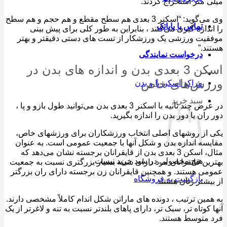
 متر استخراج کردند.
وی می‌گوید: “اسکنر 3 بعدی هم سطح مقطع و هم حجم و هم سطح
تماس با پایاتک
ندازه گیری می‌کنند ، بنابراین به طور کلی برای پیش بینی
یت ورزشی یک ورزشکار از تست های دستی دقیقتر و بهتر
د.”
درخواست نمایندگی
اسکن 3 بعدی بدن و اندازه های بدن در
زش‌های خاص
مراکز اسکن پا و بدن
سبد خرید
در عرض چند ثانیه با اسکنر 3 بعدی بدن می‌توانید طول بازو و پا ،
ران یا دور بدن را اندازه بگیرید.
از روشهای اصلی انتخاب ورزشکاران برای ورزشهای خاص،
سه اندازه بدن و شکل آنها با جمعیت عمومی است. به عنوان
مثال، اسکن 3 بعدی بدن از قایقرانان برجسته نشان می‌دهد که
هیچ محصولی در سبد خرید نیست.
ین قایقرانان مرد دارای سینه بسیار بزرگتری نسبت به جمعیت
ی هستند. و همچنین قایقرانان زن برجسته دارای ران بزرگتر
بازگشت به فروشگاه
یشتر زنان هستند.
مین ترتیب ، دونده های ماراتن شکل اندام کاملاً مشخصی دارند.
 کوتاه تر، سبک تر، دارای پاهای بلندتر نسبت به تنه و لاغرتر از یک
متوسط ​​هستند.