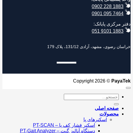
0902 228 1883
0901 095 7464
ر مرکزی پایاتک:
051 9101 1883
 رضوی، مشهد، آزادی 131/12، پلاک 179
Copyright 2026 ©
Paya
جستجو
برای:
صفحه اصلی
محصولات
اسکنرهای پا
اسکنر فشار کف پا – PT-SCAN
دستگاه آنالیز گیت – PT-Gait Analyzer