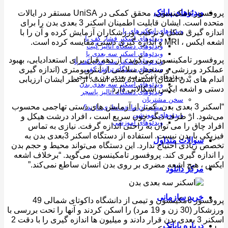
ویدئوهای پایاتک
پروفسور تامکینسون، محقق کمکی در UniSA مستقر در ایالات
متحده است. ایشان قابلیت اطمینان اسکنر 3 بعدی بدن را برای
ویدئوهای اسکنرهای پا
زه گیری شکل و ترکیب ورزشکاران آزمایش کرده و آن را با
ویدئوهای اسکنر فشار کف پا
M و اندازه گیری دستی مقایسه کرده است.
ویدئوهای دستگاه آنالیز گیت
ویدئوهای اسکنر سه بعدی پا
سور تامکینسون می‌گوید ، از دهه قبل برای استعدادیابی، بهبود
ویدئوهای اسکنر سه بعدی کف پا
رد ورزشی و سنجش سلامتی از آنتروپومتری (اندازه گیری
ویدئوهای دستگاه تراش کفی
ویدئوهای اسکنر سه بعدی بدن و پاسچر
م های بدن انسان) استفاده شده است. از نظر ایشان ارزیابی
ویدئوهای اسکنر سه بعدی بدن
 و اشعه ایکس اشکالاتی دارد.
ویدئوهای دستگاه آنالیز پاسچر
سخن مشتریان
“اسکنر 3 بعدی بدن، کمتر از آزمایش های دستی تهاجمی محسوب
مشتریان ما چه نظری دارند؟
ویدئوهای آموزشی
ود. از طرف دیگر چون سریع است ، افراد درشت هیکل و
ویدئوهای آموزشی
د چاق را می توان به راحتی اندازه گرفت. نیازی به تماس
فیزیکی با بدن نیست. استفاده از دستگاه اسکنر 3بعدی بدن به
سوالات متداول
 زیادی احتیاج ندارد. این دستگاه می‌تواند محیط و حجم بدن
ندازه گیری کند. پروفسور تامکینسون می‌گوید. “برخلاف اشعه
 ، هیچ اشعه مضری بر روی بدن انسان ساطع نمی‌کند.”
مرکز دانلود
خرید سازمانی
پروفسور تامکینسون و تیمی از دانشگاه داکوتای شمالی 49
ورزشکار (30 زن و 19 مرد) را اسکن کردند و آنها را تحت بررسی با
اسکنر 3 بعدی بدن قرار دادند و میلیون ها اندازه گیری را با دقت 2
درباره پایاتک