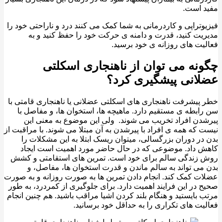
 است.
وتراپی و کاردرمانی به شما کمک می کنند درد و ناراحتی خود را
یت کنید، قدرت و دامنه ی حرکت خود را حفظ کنید و به
یت های روزانه ی خود برسید.
نه می توان از ناهنجاری اسکلتی
انی پیشگیری کرد؟
پیشرفت ناهنجاری های اسکلتی عضلانی یا ناهنجاری قامتی با
ابطه ی مستقیم دارد. ماهیچه ها، استخوان ها، و مفاصل با
دن افراد تخریب می شوند. ولی این موضوع به معنی این
 که همه ی افراد با پیرشدن به آن مبتلا می شوند. با مراقبت از
در دوران بزرگسالی، میتوان ریسک ابتلا به این مشکلات را
 داد. موضوعی که در حال حاضر مورد اهمیت است ایجاد
زندگی سالم برای خود است. تمرین های استقامتی و کشش
می تواند به سالم ماندن و قدرت استخوان ها، مفاصل، و
ت کمک کند. انجام دادن تمرین ها به صورت روزانه و به صورت
 در این فرایند اهمیت دارد. برای جلوگیری از کمردرد، به طور
 بایستید و هنگام بلند کردن اشیا مراقب باشید. هم چنین انجام
یت های تکراری را به حداقل خود برسانید.