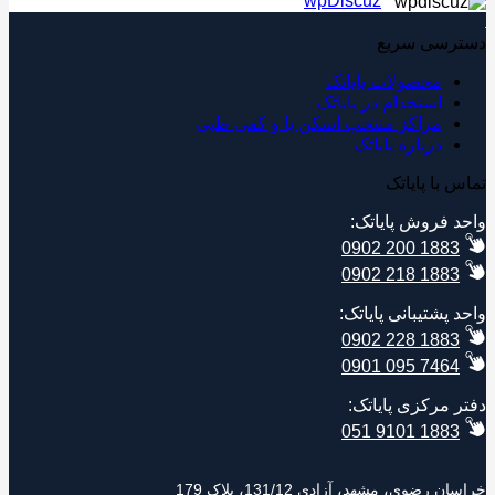
wpDiscuz
رسی سریع
محصولات پایاتک
استخدام در پایاتک
مراکز منتخب اسکن پا و کفی طبی
درباره پایاتک
 با پایاتک
د فروش پایاتک:
0902 200 1883
0902 218 1883
 پشتیبانی پایاتک:
0902 228 1883
0901 095 7464
ر مرکزی پایاتک:
051 9101 1883
 رضوی، مشهد، آزادی 131/12، پلاک 179