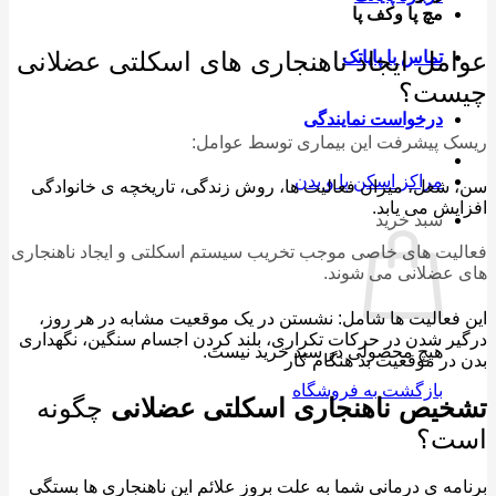
مچ پا وکف پا
مل ایجاد ناهنجاری های اسکلتی عضلانی
تماس با پایاتک
ست؟
درخواست نمایندگی
 پیشرفت این بیماری توسط عوامل:
مراکز اسکن پا و بدن
شغل، میزان فعالیت ها، روش زندگی، تاریخچه ی خانوادگی
یش می یابد.
سبد خرید
یت های خاصی موجب تخریب سیستم اسکلتی و ایجاد ناهنجاری
عضلانی می شوند.
فعالیت ها شامل: نشستن در یک موقعیت مشابه در هر روز،
ر شدن در حرکات تکراری، بلند کردن اجسام سنگین، نگهداری
هیچ محصولی در سبد خرید نیست.
در موقعیت بد هنگام کار
بازگشت به فروشگاه
خیص ناهنجاری اسکلتی عضلانی
چگونه
ت؟
مه ی درمانی شما به علت بروز علائم این ناهنجاری ها بستگی