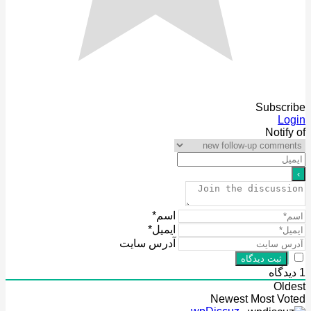
Subscr
Lo
Notif
اسم*
ایمیل*
آدرس سایت
گاه
Ol
Newest
Most V