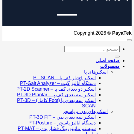
Copyright 2026 ©
Paya
جستجو
برای:
صفحه اصلی
محصولات
اسکنرهای پا
اسکنر فشار کف پا – PT-SCAN
دستگاه آنالیز گیت – PT-Gait Analyzer
اسکنر دو بعدی کف پا – PT-2D Scanner
اسکنر سه بعدی کف پا – PT-3D Plantar
اسکنر سه بعدی پا (Foot کامل) – PT-3D
SCAN
اسکنرهای بدن و پاسچر
اسکنر سه بعدی بدن – PT-3D FIT
دستگاه آنالیز پاسچر – PT-Posture
سیستم مانیتورینگ فشار بدن – PT-MAT