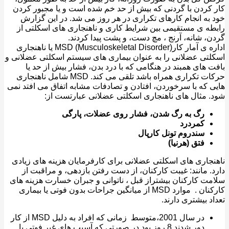
کردن با گردنی که بیش از حد خم شده است و یا مجبور کردن
به انجام کارهای تکراری در هر روز می شد. در این گزارش
ه ی مستقیمی بین شرایط کاری و ناهنجاری های اسکلتی از
، شانه، آرنج ، مچ دست، و پشت پیدا کردند.
اداره ی آمار کارMSD (Musculoskeletal Disorder) یا ناهنجاری
تی عضلانی را به عنوان بیماری های سیستم اسکلتی عضلانی و
 های همبند در هنگامی که با درد بدن، فشار بیش از حد یا
حرکات تکراری همراه باشد تلقی می کند. MSD شامل ناهنجاری
 که با سرخوردن، افتادن و تصادفات مشابه اتفاق می افتد نمی
 مثال های ناهنجاری اسکلتی عضلانی عبارتست از:
رگ به رگ شدن، فشار روی عضلات، پارگی
کمردرد
سندروم تونل کارپال
فتق (هرنیا)
جاری های اسکلتی عضلانی برای کارفرمایان هزینه های زیادی
. مانند: غیبت کارکنان، از دست رفتن بازدهی، و مراقبت از
ت کارکنان بیشتراز قبل ، ناتوانی و جبران خسارت هزینه های
کارکنان . موارد MSD از میانگین جراحات بدون فوتی یا بیماری
د بیشتری دارند.
در سال 2001،متوسط زمانی که افراد به دلیل MSD از کار
دور شدند 8 روز بود در صورتی که آسیب های غیر فوتی یا