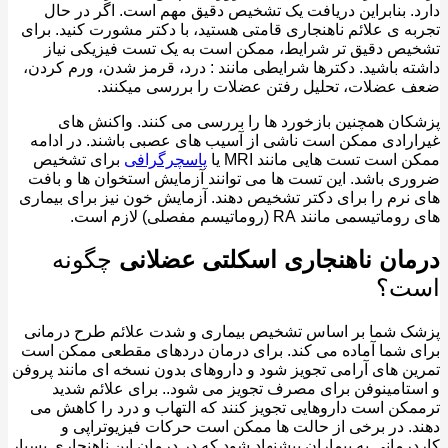
. بنابراین دریافت یک تشخیص دقیق مهم است. اگر در حال
ه ی علائم ناهنجاری قامتی هستید، با دکتر مشورت کنید. برای
ص دقیق تر شرایط، ممکن است به یک تست فیزیکی نیاز
ه باشید. دکترها شرایطی مانند : درد، قرمز شدن، ورم کردن،
عضلات، تحلیل رفتن عضلات را بررسی میکنند.
ان همچنین بازخورد ها را بررسی می کنند. واکنش های
رادی ممکن است ناشی از آسیب های عصبی باشند. در ادامه
 است تست هایی مانند MRI یا
پاسچرگرافی
برای تشخیص
ی باشد. این تست ها می توانند آزمایش استخوان ها و بافت
نرم را برای دکتر تشخیص دهند. آزمایش خون نیز برای بیماری
یسمی مانند RA (روماتیسم مفصلی) لازم است.
ان ناهنجاری اسکلتی عضلانی
چگونه
ت؟
ک شما بر اساس تشخیص بیماری و شدت علائم طرح درمانی
 شما آماده می کند. برای درمان دردهای مقطعی ممکن است
ن های آرامی تجویز شود و داروهای بدون نسخه ای مانند پروفن
تامینوفن برای مصرف تجویز می شود.. برای علائم شدید
کن است داروهایی تجویز کنند که التهاب و درد را کاهش می
. در برخی از حالت ها ممکن است حرکات فیزیوتراپی و
رمانی به بیماران پیشنهاد شود که در درمان این ناهنجاری بسیار