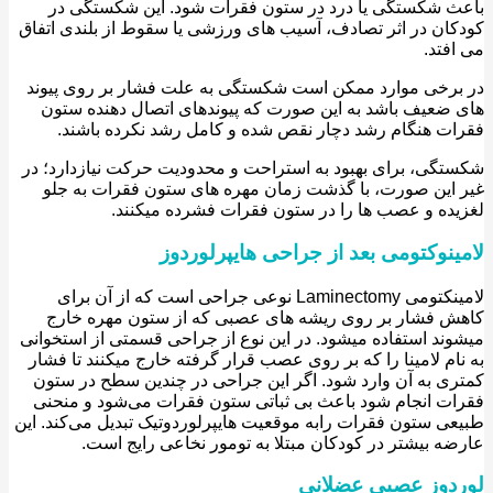
 شکستگی یا درد در ستون فقرات شود. این شکستگی در
ان در اثر تصادف، آسیب های ورزشی یا سقوط از بلندی اتفاق
فتد.
رخی موارد ممکن است شکستگی به علت فشار بر روی پیوند
ضعیف باشد به این صورت که پیوندهای اتصال دهنده ستون
ت هنگام رشد دچار نقص شده و کامل رشد نکرده باشند.
گی، برای بهبود به استراحت و محدودیت حرکت نیازدارد؛ در
این صورت، با گذشت زمان مهره های ستون فقرات به جلو
ده و عصب ها را در ستون فقرات فشرده میکنند.
ینوکتومی بعد از جراحی هایپرلوردوز
لامینکتومی Laminectomy نوعی جراحی است که از آن برای
 فشار بر روی ریشه های عصبی که از ستون مهره خارج
ند استفاده میشود. در این نوع از جراحی قسمتی از استخوانی
ام لامینا را که بر روی عصب قرار گرفته خارج میکنند تا فشار
ی به آن وارد شود. اگر این جراحی در چندین سطح در ستون
ت انجام شود باعث بی ثباتی ستون فقرات می‌شود و منحنی
ی ستون فقرات رابه موقعیت هایپرلوردوتیک تبدیل می‌کند. این
ه بیشتر در کودکان مبتلا به تومور نخاعی رایج است.
دوز عصبی عضلانی