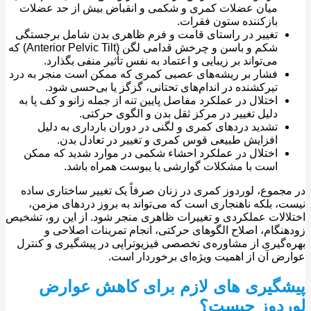
میان عضلات کمری و شکمی و انقباض بیش از حد عضلات
بازکننده ستون فقرات.
تغییر در راستای قامت و فرم ظاهری بدن شامل برجستگی
شکم و باسن و چرخش قدامی لگن (Anterior Pelvic Tilt) که
می‌تواند بر زیبایی و اعتماد به‌ نفس تأثیر منفی بگذارد.
فشار بر ریشه‌های عصبی کمری که ممکن است منجر به درد
تیرکشنده در اندام‌های تحتانی، گزگز یا بی‌حسی شود.
اختلال در عملکرد مفاصل پایین‌ تنه از جمله زانو و کف پا به‌
دلیل تغییر در مرکز ثقل بدن و الگوی حرکتی.
تشدید دردهای کمری و لگنی در دوران بارداری به‌ دلیل
افزایش طبیعی قوس کمری و تغییر در تعادل بدن.
اختلال در عملکرد احشاء شکمی در موارد شدید که ممکن
است با مشکلات گوارشی یا یبوست همراه باشد.
جموع، لوردوز کمری در زنان صرفاً یک تغییر ساختاری ساده
، بلکه ناهنجاری‌ است که می‌تواند به بروز دردهای مزمن،
الات عملکردی و تغییرات ظاهری منجر شود. از این ‌رو، تشخیص
نگام، اصلاح الگوهای حرکتی، انجام تمرینات اصلاحی و
‌گیری از مشاوره‌ی تخصصی فیزیوتراپی در پیشگیری و کنترل
ض آن از اهمیت ویژه‌ای برخوردار است.
شگیری های لازم برای کاهش عوارض
ردوز چیست؟