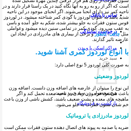
 فقرات از روی هم قرار گرفتن چندین مهره تشکیل شده
که اگر از رو به رو به آنها نگاه کنید در یک راستا قرار دارند و در
ه کمر نیز دارای انحنا می‌شوند. اگر انحنای موجود در این ناحیه
تماس با پایاتک
شدید باشد به عنوان لوردوز یا گودی کمر شناخته می‎شود. در لوردوز
ستون فقرات به جلو بیشتر شده، شکم به جلو آمده و باسن
به عقب می‌رود. گودی کمر در تمامی سنین دیده می‎شود وعواملی
درخواست نمایندگی
چاقی
،
کایفوز
و برخی از بیماری های مادرزادی در ایجاد این
ه تاثیر گذارند.
مراکز اسکن پا و بدن
انواع لوردوز کمری آشنا شوید.
سبد خرید
ت کلی لوردوز 5 نوع اصلی دارد:
دوز وضعیتی
نوع را میتوان از عارضه های اضافه وزن دانست. اضافه وزن
هیچ محصولی در سبد خرید نیست.
 می‌شود فرد وزن زیادی در ناحیه معده تحمل کند و اگر
چه های معده و پشت ضعیف باشند، کشش ناشی از وزن باعث
بازگشت به فروشگاه
دن ستون فقرات به جلو می‌شود.
وز مادرزادی یا تروماتیک
 یا صدمه به پیوند های اتصال دهنده ستون فقرات ممکن است