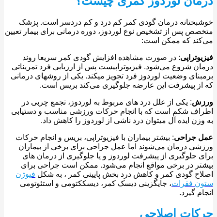
مان لوردوز کمری چیست؟
ختانه درمان گودی کمر کم درد و کم دردسر است. پزشک
ص پس از تشخیص نوع لوردوز، دوره درمانی برای بیمار تعیین
ند که ممکن است:
وتراپی
: در صورت مشاهده افزایش گودی کمر سریعا روند
ن شروع می‌شود. فیزیوتراپیست پس از ارزیابی فرد تمریناتی
نای وضعیت لوردوز فرد تجویز میکند. یکی از روشهای درمانی
ز پیشرفت این عارضه جلوگیری می‌کند بریس است.
ش
: یکی از علل درد های مربوط به لوردوز، تجمع چربی در
ف شکم است که با انجام حرکات ورزشی مناسب و دستیابی
زن ایده آل میتوان درد ناشی از لوردوز را کاهش داد.
 جراحی
: بیشتر بیماران با فیزیوتراپی، بریس و انجام حرکات
ی درمان می‌شوند اما عمل جراحی برای برخی از بیماران
 جلوگیری از پیشرفت لوردوز و یا جلوگیری از درمان های
ر در برخی مواقع انجام می‌شود. ممکن است جراحی برای
ح گودی کمر و کاهش درد بخش پایینی کمر ، به شکل
فیوژن
ن فقرات
، جایگزینی دیسک کمر، دیسککتومی و استئوتومی
م گیرد.
کات اصلاحی