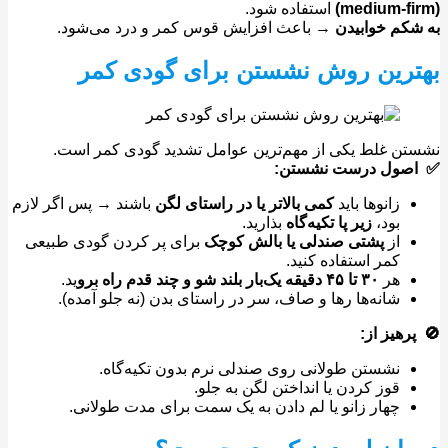
استفاده شود.
کم خوابیدن
→ باعث افزایش قوس کمر و درد می‌شود.
ترین روش نشستن برای گودی کمر
ن غلط یکی از مهم‌ترین عوامل تشدید گودی کمر است.
صول درست نشستن:
زانوها باید
کمی بالاتر یا در راستای لگن
باشند → پس اگر لازم
بود،
زیر پا تکیه‌گاه
بذارید.
از
پشتی صندلی یا بالش کوچک
برای پر کردن گودی طبیعی
کمر استفاده کنید.
هر
۳۰
تا
۴۵
دقیقه یک‌بار بلند شو و چند قدم راه برو
ید.
شانه‌ها رها و صاف، سر در راستای بدن (نه جلو آمده).
رهیز از:
نشستن طولانی روی صندلی نرم بدون تکیه‌گاه.
قوز کردن یا انداختن لگن به جلو.
چهار زانو یا لم دادن به یک سمت برای مدت طولانی.