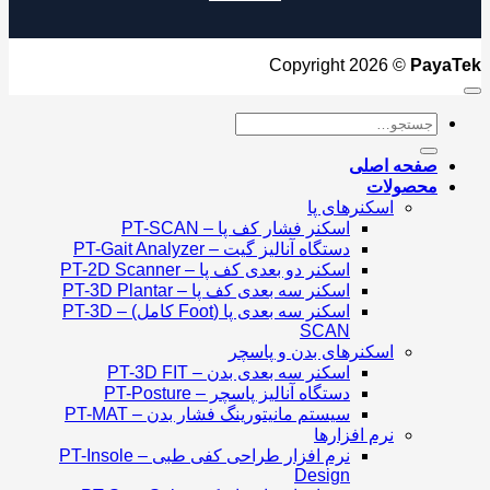
Copyright 2026 ©
Paya
جستجو
برای:
صفحه اصلی
محصولات
اسکنرهای پا
اسکنر فشار کف پا – PT-SCAN
دستگاه آنالیز گیت – PT-Gait Analyzer
اسکنر دو بعدی کف پا – PT-2D Scanner
اسکنر سه بعدی کف پا – PT-3D Plantar
اسکنر سه بعدی پا (Foot کامل) – PT-3D
SCAN
اسکنرهای بدن و پاسچر
اسکنر سه بعدی بدن – PT-3D FIT
دستگاه آنالیز پاسچر – PT-Posture
سیستم مانیتورینگ فشار بدن – PT-MAT
نرم افزارها
نرم افزار طراحی کفی طبی – PT-Insole
Design