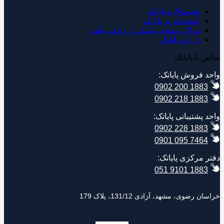
محصولات پایاتک
استخدام در پایاتک
مراکز منتخب اسکن پا و کفی طبی
درباره پایاتک
 با پایاتک
د فروش پایاتک:
0902 200 1883
0902 218 1883
 پشتیبانی پایاتک:
0902 228 1883
0901 095 7464
ر مرکزی پایاتک:
051 9101 1883
 رضوی، مشهد، آزادی 131/12، پلاک 179